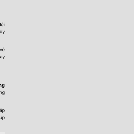
đội
lũy
 về
gay
ng
ông
cấp
iúp