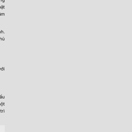
bật
tâm
nh.
chủ
với
đấu
một
trì