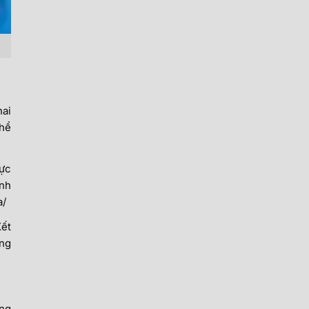
hai
thể
rực
inh
a/
Kết
óng
ng