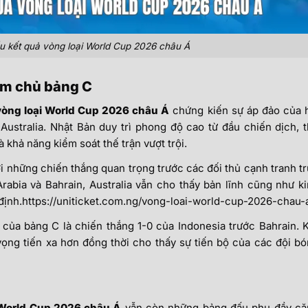
u kết quả vòng loại World Cup 2026 châu Á
làm chủ bảng C
vòng loại World Cup 2026 châu Á
chứng kiến sự áp đảo của 
Australia. Nhật Bản duy trì phong độ cao từ đầu chiến dịch, 
 khả năng kiểm soát thế trận vượt trội.
với những chiến thắng quan trọng trước các đối thủ cạnh tranh t
Arabia và Bahrain, Australia vẫn cho thấy bản lĩnh cũng như k
định.https://uniticket.com.ng/vong-loai-world-cup-2026-chau-
ủa bảng C là chiến thắng 1-0 của Indonesia trước Bahrain. 
vọng tiến xa hơn đồng thời cho thấy sự tiến bộ của các đội b
 World Cup 2026 châu Á
vẫn còn những bảng đấu phụ đầy că