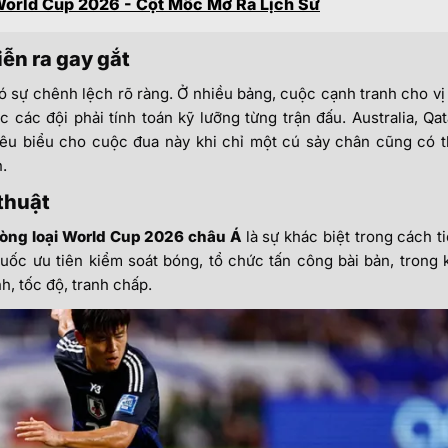
orld Cup 2026 - Cột Mốc Mở Ra Lịch Sử
iễn ra gay gắt
sự chênh lệch rõ ràng. Ở nhiều bảng, cuộc cạnh tranh cho vị 
c các đội phải tính toán kỹ lưỡng từng trận đấu. Australia, Qat
iêu biểu cho cuộc đua này khi chỉ một cú sảy chân cũng có 
.
 thuật
òng loại World Cup 2026 châu Á
là sự khác biệt trong cách t
uốc ưu tiên kiểm soát bóng, tổ chức tấn công bài bản, trong 
h, tốc độ, tranh chấp.