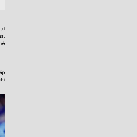
trí
ar,
thể
iếp
khi