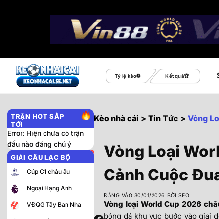
Bỏ
qua
Tỷ lệ kèo
Kết quả
nội
dung
TRẬN HOT SẮP
Kèo nhà cái
>
Tin Tức
>
Vòng Lo
TỚI
Error: Hiện chưa có trận
đấu nào đáng chú ý
Vòng Loại Wor
GIẢI CÂU LẠC BỘ
Cảnh Cuộc Đu
Cúp C1 châu âu
Ngoại Hạng Anh
ĐĂNG VÀO
30/01/2026
BỞI
SEO
Vòng loại World Cup 2026 châ
VĐQG Tây Ban Nha
bóng đá khu vực bước vào giai đo