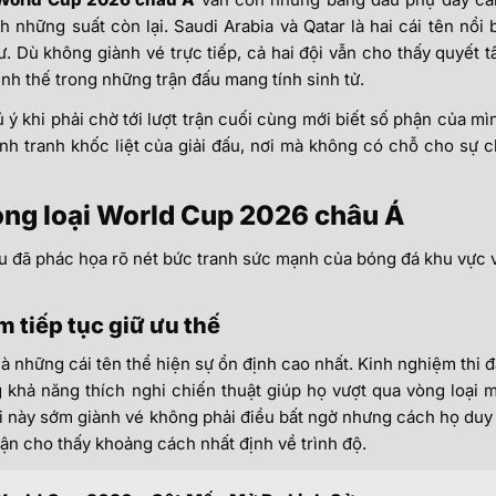
h những suất còn lại. Saudi Arabia và Qatar là hai cái tên nổi 
ư. Dù không giành vé trực tiếp, cả hai đội vẫn cho thấy quyết 
nh thế trong những trận đấu mang tính sinh tử.
ý khi phải chờ tới lượt trận cuối cùng mới biết số phận của mì
h tranh khốc liệt của giải đấu, nơi mà không có chỗ cho sự 
òng loại World Cup 2026 châu Á
u đã phác họa rõ nét bức tranh sức mạnh của bóng đá khu vực 
m tiếp tục giữ ưu thế
à những cái tên thể hiện sự ổn định cao nhất. Kinh nghiệm thi 
 khả năng thích nghi chiến thuật giúp họ vượt qua vòng loại 
 này sớm giành vé không phải điều bất ngờ nhưng cách họ duy 
rận cho thấy khoảng cách nhất định về trình độ.