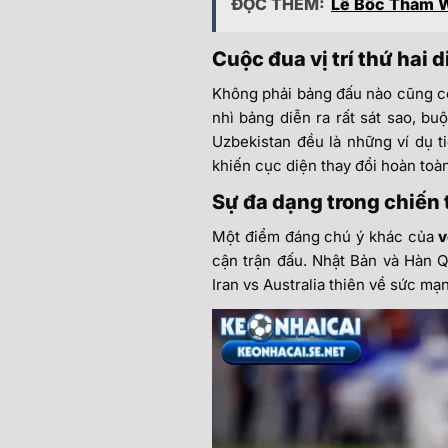
ĐỌC THÊM:
Lễ Bốc Thăm W
Cuộc đua vị trí thứ hai d
Không phải bảng đấu nào cũng có 
nhì bảng diễn ra rất sát sao, buộ
Uzbekistan đều là những ví dụ t
khiến cục diện thay đổi hoàn toàn
Sự đa dạng trong chiến
Một điểm đáng chú ý khác của
v
cận trận đấu. Nhật Bản và Hàn Q
Iran vs Australia thiên về sức mạn