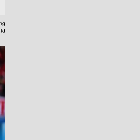
ông
rld