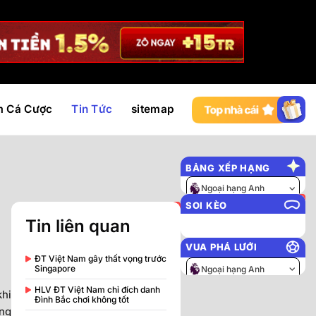
m Cá Cược
Tin Tức
sitemap
BẢNG XẾP HẠNG
Ngoại hạng Anh
SOI KÈO
Tin liên quan
VUA PHÁ LƯỚI
ĐT Việt Nam gây thất vọng trước
Singapore
Ngoại hạng Anh
HLV ĐT Việt Nam chỉ đích danh
khi
Đình Bắc chơi không tốt
ổng