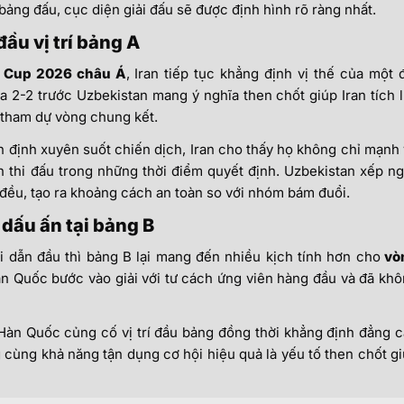
bảng đấu, cục diện giải đấu sẽ được định hình rõ ràng nhất.
ầu vị trí bảng A
d Cup 2026 châu Á
, Iran tiếp tục khẳng định vị thế của một 
 2-2 trước Uzbekistan mang ý nghĩa then chốt giúp Iran tích 
tham dự vòng chung kết.
n định xuyên suốt chiến dịch, Iran cho thấy họ không chỉ mạnh
h thi đấu trong những thời điểm quyết định. Uzbekistan xếp n
đều, tạo ra khoảng cách an toàn so với nhóm bám đuổi.
dấu ấn tại bảng B
 dẫn đầu thì bảng B lại mang đến nhiều kịch tính hơn cho
vò
àn Quốc bước vào giải với tư cách ứng viên hàng đầu và đã kh
 Hàn Quốc củng cố vị trí đầu bảng đồng thời khẳng định đẳng 
g cùng khả năng tận dụng cơ hội hiệu quả là yếu tố then chốt g