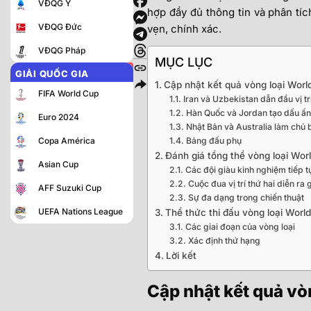
VĐQG Ý
hợp đầy đủ thông tin và phân tí
VĐQG Đức
vẹn, chính xác.
VĐQG Pháp
MỤC LỤC
GIẢI QUỐC GIA
Cập nhật kết quả vòng loại Wor
FIFA World Cup
Iran và Uzbekistan dẫn đầu vị t
Hàn Quốc và Jordan tạo dấu ấn
Euro 2024
Nhật Bản và Australia làm chủ
Copa América
Bảng đấu phụ
Đánh giá tổng thể vòng loại Wo
Asian Cup
Các đội giàu kinh nghiệm tiếp t
Cuộc đua vị trí thứ hai diễn ra 
AFF Suzuki Cup
Sự đa dạng trong chiến thuật
UEFA Nations League
Thể thức thi đấu vòng loại Wor
Các giai đoạn của vòng loại
Xác định thứ hạng
Lời kết
Cập nhật kết quả v