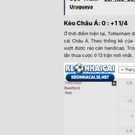
Uruguaya
Kèo Châu Á: 0 : +1 1/4
Ở thời điểm hiện tại, Tottenham đ
cái Châu Á. Theo thống kê của t
vượt được rào cản handicap. Tron
lần thua cược ở 13 trận mới nhất.