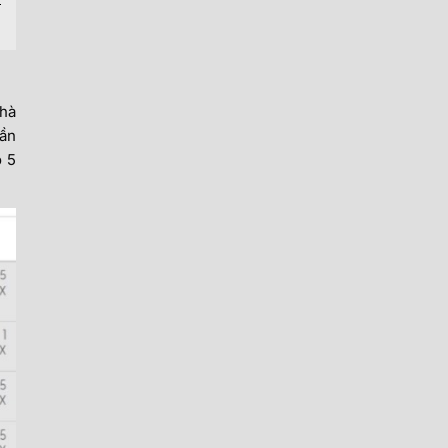
nhà
lần
ó 5