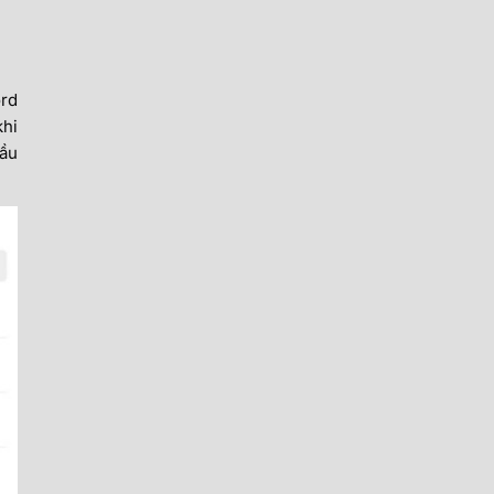
ord
khi
cầu