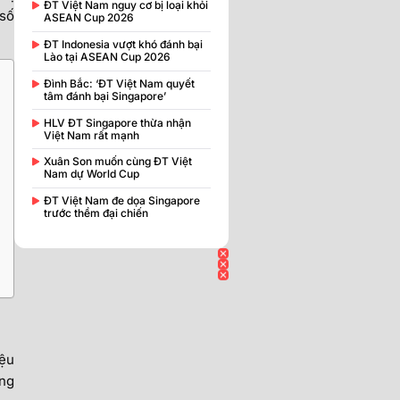
ĐT Việt Nam nguy cơ bị loại khỏi
 số
ASEAN Cup 2026
ĐT Indonesia vượt khó đánh bại
Lào tại ASEAN Cup 2026
Đình Bắc: ‘ĐT Việt Nam quyết
tâm đánh bại Singapore’
HLV ĐT Singapore thừa nhận
Việt Nam rất mạnh
Xuân Son muốn cùng ĐT Việt
Nam dự World Cup
ĐT Việt Nam đe dọa Singapore
trước thềm đại chiến
iệu
ững