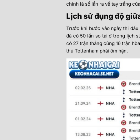
chính là số lần ra về tay trắng c
Lịch sử đụng độ giữ
Trước khi bước vào ngày thi đấu 
đã có 50 lần so tài ở trong lịch s
có 27 trận thắng cùng 16 trận hòa
thủ Tottenham phải ôm hận.