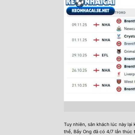
Tuy nhiên, sân khách lúc này lại 
thể, Bầy Ong đã có 4/7 lần thúc 