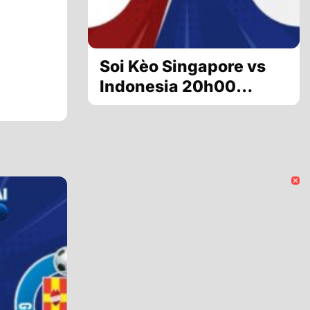
Soi Kèo Singapore vs
Indonesia 20h00
07/08/2026 – ASEAN
Cup 2026