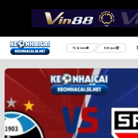
Bỏ
qua
Tỷ lệ kèo
Kết quả
nội
dung