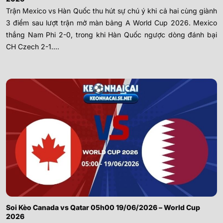
Trận Mexico vs Hàn Quốc thu hút sự chú ý khi cả hai cùng giành
3 điểm sau lượt trận mở màn bảng A World Cup 2026. Mexico
thắng Nam Phi 2-0, trong khi Hàn Quốc ngược dòng đánh bại
CH Czech 2-1....
Soi Kèo Canada vs Qatar 05h00 19/06/2026 – World Cup
2026