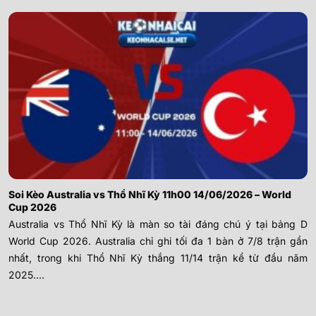
Soi Kèo Australia vs Thổ Nhĩ Kỳ 11h00 14/06/2026 – World
Cup 2026
Australia vs Thổ Nhĩ Kỳ là màn so tài đáng chú ý tại bảng D
World Cup 2026. Australia chỉ ghi tối đa 1 bàn ở 7/8 trận gần
nhất, trong khi Thổ Nhĩ Kỳ thắng 11/14 trận kể từ đầu năm
2025....