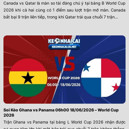
Canada vs Qatar là màn so tài đáng chú ý tại bảng B World Cup
2026 khi cả hai cùng có 1 điểm sau lượt trận mở màn. Canada
bất bại 9 trận liên tiếp, trong khi Qatar trải qua chuỗi 7 trận...
Soi Kèo Ghana vs Panama 06h00 18/06/2026 – World Cup
2026
Trận Ghana vs Panama tại bảng L World Cup 2026 nhận được
sự quan tâm lớn khi một bên trải qua chuỗi 7 trận không thắng,