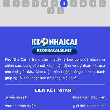
1
…
5
6
7
8
9
10
11
…
13
Kèo Nhà Cái
là trang cập nhật tỷ lệ kèo bóng đá nhanh và
chính xác, cung cấp soi kèo, nhận định và dự đoán kết quả
cho mọi giải đấu. Giao diện thân thiện, thông tin minh bạch
giúp người chơi chọn kèo dễ dàng, hiệu quả.
LIÊN KẾT NHANH
quyền riêng tư
điều khoản điều kiện
chơi có tránh nhiệm
giới thiệu keonhacai