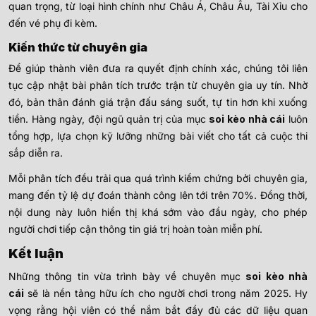
quan trọng, từ loại hình chính như Châu Á, Châu Âu, Tài Xỉu cho
đến vé phụ đi kèm.
Kiến thức từ chuyên gia
Để giúp thành viên đưa ra quyết định chính xác, chúng tôi liên
tục cập nhật bài phân tích trước trận từ chuyên gia uy tín. Nhờ
đó, bản thân đánh giá trận đấu sáng suốt, tự tin hơn khi xuống
tiền. Hàng ngày, đội ngũ quản trị của mục
soi kèo nhà cái
luôn
tổng hợp, lựa chọn kỹ lưỡng những bài viết cho tất cả cuộc thi
sắp diễn ra.
Mỗi phân tích đều trải qua quá trình kiểm chứng bởi chuyên gia,
mang đến tỷ lệ dự đoán thành công lên tới trên 70%. Đồng thời,
nội dung này luôn hiển thị khá sớm vào đầu ngày, cho phép
người chơi tiếp cận thông tin giá trị hoàn toàn miễn phí.
Kết luận
Những thông tin vừa trình bày về chuyên mục
soi kèo nhà
cái
sẽ là nền tảng hữu ích cho người chơi trong năm 2025. Hy
vọng rằng hội viên có thể nắm bắt đầy đủ các dữ liệu quan