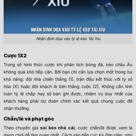
Nhận định dựa vào tỷ lệ kèo Tài Xỉu
Cược 1X2
Trong số hình thức cược khi phân tích bóng đá, kèo châu Âu
không quá khó tiếp cận. Bởi bạn chỉ cần lựa chọn một trong ba
khả năng: đội nhà chiến thắng (1), trận đấu kết thúc với tỷ số
hòa (X) hoặc đội khách là bên thắng cuộc (2). Không cần tính
toán tỷ lệ chấp hay số bàn ghi được, nhiệm vụ duy nhất của
khách hàng phải dự đoán chính xác kết quả chung cuộc để
nhận thưởng.
Chẵn/lẻ và phạt góc
Theo chuyên gia
soi kèo nhà cái
, cược chẵn/lẻ được xem là
dạng chơi dễ làm quen nhất. Cách vào tiền cực kỳ đơn giản, phù