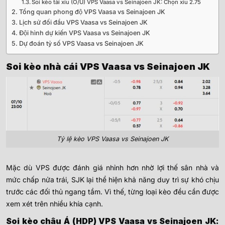
Soi kèo tài xỉu (O/U) VPS Vaasa vs Seinajoen JK: Chọn xỉu 2.75
Tổng quan phong độ VPS Vaasa vs Seinajoen JK
Lịch sử đối đầu VPS Vaasa vs Seinajoen JK
Đội hình dự kiến VPS Vaasa vs Seinajoen JK
Dự đoán tỷ số VPS Vaasa vs Seinajoen JK
Soi kèo nhà cái VPS Vaasa vs Seinajoen JK
Tỷ lệ kèo VPS Vaasa vs Seinajoen JK
Mặc dù VPS được đánh giá nhỉnh hơn nhờ lợi thế sân nhà và
mức chấp nửa trái, SJK lại thể hiện khả năng duy trì sự khó chịu
trước các đối thủ ngang tầm. Vì thế, từng loại kèo đều cần được
xem xét trên nhiều khía cạnh.
Soi kèo châu Á (HDP) VPS Vaasa vs Seinajoen JK: