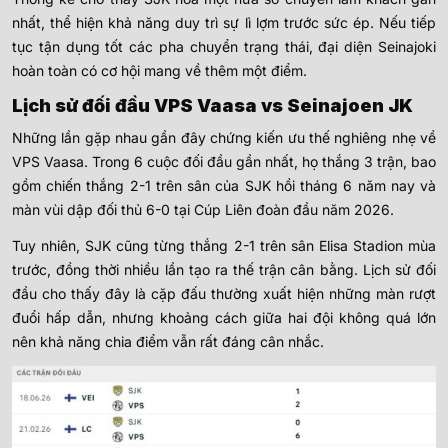
nhất, thể hiện khả năng duy trì sự lì lợm trước sức ép. Nếu tiếp
tục tận dụng tốt các pha chuyển trạng thái, đại diện Seinajoki
hoàn toàn có cơ hội mang về thêm một điểm.
Lịch sử đối đầu VPS Vaasa vs Seinajoen JK
Những lần gặp nhau gần đây chứng kiến ưu thế nghiêng nhẹ về
VPS Vaasa. Trong 6 cuộc đối đầu gần nhất, họ thắng 3 trận, bao
gồm chiến thắng 2-1 trên sân của SJK hồi tháng 6 năm nay và
màn vùi dập đối thủ 6-0 tại Cúp Liên đoàn đầu năm 2026.
Tuy nhiên, SJK cũng từng thắng 2-1 trên sân Elisa Stadion mùa
trước, đồng thời nhiều lần tạo ra thế trận cân bằng. Lịch sử đối
đầu cho thấy đây là cặp đấu thường xuất hiện những màn rượt
đuổi hấp dẫn, nhưng khoảng cách giữa hai đội không quá lớn
nên khả năng chia điểm vẫn rất đáng cân nhắc.