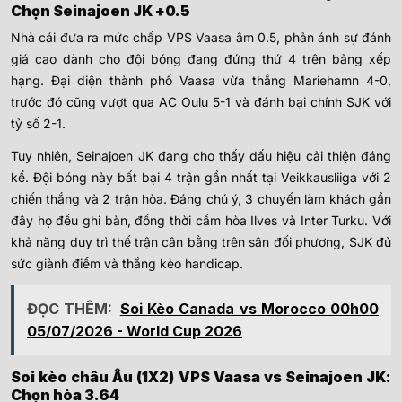
Chọn Seinajoen JK +0.5
Nhà cái đưa ra mức chấp VPS Vaasa âm 0.5, phản ánh sự đánh
giá cao dành cho đội bóng đang đứng thứ 4 trên bảng xếp
hạng. Đại diện thành phố Vaasa vừa thắng Mariehamn 4-0,
trước đó cũng vượt qua AC Oulu 5-1 và đánh bại chính SJK với
tỷ số 2-1.
Tuy nhiên, Seinajoen JK đang cho thấy dấu hiệu cải thiện đáng
kể. Đội bóng này bất bại 4 trận gần nhất tại Veikkausliiga với 2
chiến thắng và 2 trận hòa. Đáng chú ý, 3 chuyến làm khách gần
đây họ đều ghi bàn, đồng thời cầm hòa Ilves và Inter Turku. Với
khả năng duy trì thế trận cân bằng trên sân đối phương, SJK đủ
sức giành điểm và thắng kèo handicap.
ĐỌC THÊM:
Soi Kèo Canada vs Morocco 00h00
05/07/2026 - World Cup 2026
Soi kèo châu Âu (1X2) VPS Vaasa vs Seinajoen JK:
Chọn hòa 3.64