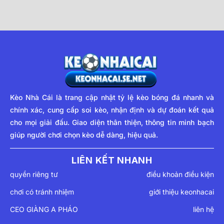
Kèo Nhà Cái
là trang cập nhật tỷ lệ kèo bóng đá nhanh và
chính xác, cung cấp soi kèo, nhận định và dự đoán kết quả
cho mọi giải đấu. Giao diện thân thiện, thông tin minh bạch
giúp người chơi chọn kèo dễ dàng, hiệu quả.
LIÊN KẾT NHANH
quyền riêng tư
điều khoản điều kiện
chơi có tránh nhiệm
giới thiệu keonhacai
CEO GIÀNG A PHÁO
liên hệ