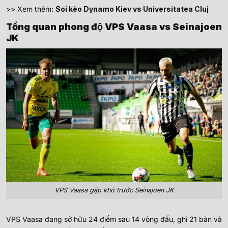
>> Xem thêm:
Soi kèo Dynamo Kiev vs Universitatea Cluj
Tổng quan phong độ VPS Vaasa vs Seinajoen
JK
VPS Vaasa gặp khó trước Seinajoen JK
VPS Vaasa đang sở hữu 24 điểm sau 14 vòng đấu, ghi 21 bàn và