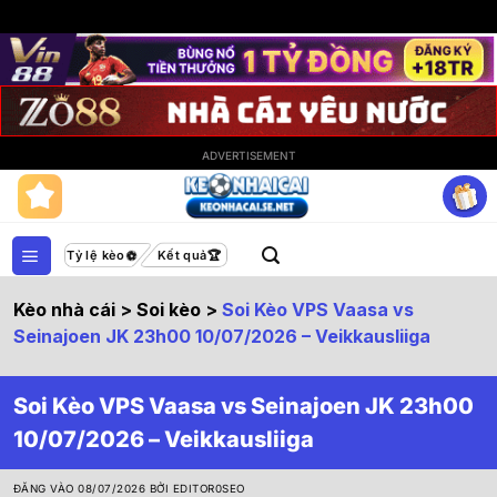
ADVERTISEMENT
Bỏ
qua
nội
dung
Tỷ lệ kèo
Kết quả
Kèo nhà cái
>
Soi kèo
>
Soi Kèo VPS Vaasa vs
Seinajoen JK 23h00 10/07/2026 – Veikkausliiga
Soi Kèo VPS Vaasa vs Seinajoen JK 23h00
10/07/2026 – Veikkausliiga
ĐĂNG VÀO
08/07/2026
BỞI
EDITOR0SEO