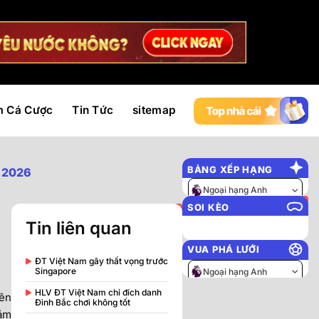
m Cá Cược
Tin Tức
sitemap
BẢNG XẾP HẠNG
p 2026
Ngoại hạng Anh
SOI KÈO
Tin liên quan
VUA PHÁ LƯỚI
ĐT Việt Nam gây thất vọng trước
Singapore
Ngoại hạng Anh
HLV ĐT Việt Nam chỉ đích danh
bên
Đình Bắc chơi không tốt
năm