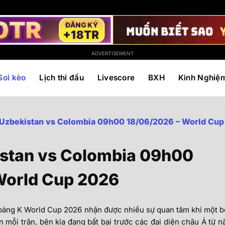
ADVERTISEMENT
Soi kèo
Lịch thi đấu
Livescore
BXH
Kinh Nghiệ
 Uzbekistan vs Colombia 09h00 18/06/2026 – World Cu
istan vs Colombia 09h00
World Cup 2026
 bảng K World Cup 2026 nhận được nhiều sự quan tâm khi một 
n mỗi trận, bên kia đang bất bại trước các đại diện châu Á từ 