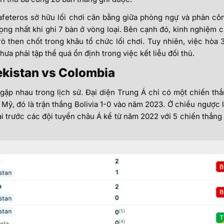
afeteros sở hữu lối chơi cân bằng giữa phòng ngự và phản cô
rọng nhất khi ghi 7 bàn ở vòng loại. Bên cạnh đó, kinh nghiệm 
 then chốt trong khâu tổ chức lối chơi. Tuy nhiên, việc hòa 
ưa phải tập thể quá ổn định trong việc kết liễu đối thủ.
ekistan vs Colombia
n gặp nhau trong lịch sử. Đại diện Trung Á chỉ có một chiến th
Mỹ, đó là trận thắng Bolivia 1-0 vào năm 2023. Ở chiều ngược l
ại trước các đội tuyển châu Á kể từ năm 2022 với 5 chiến thắng