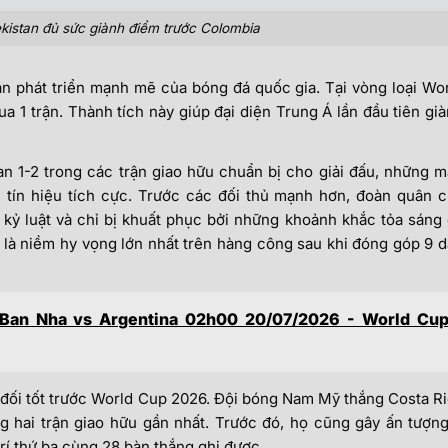
istan đủ sức giành điểm trước Colombia
ạn phát triển mạnh mẽ của bóng đá quốc gia. Tại vòng loại Wo
ua 1 trận. Thành tích này giúp đại diện Trung Á lần đầu tiên gi
n 1-2 trong các trận giao hữu chuẩn bị cho giải đấu, những 
u tín hiệu tích cực. Trước các đối thủ mạnh hơn, đoàn quân 
 kỷ luật và chỉ bị khuất phục bởi những khoảnh khắc tỏa sáng
 là niềm hy vọng lớn nhất trên hàng công sau khi đóng góp 9 
 Ban Nha vs Argentina 02h00 20/07/2026 - World Cu
đối tốt trước World Cup 2026. Đội bóng Nam Mỹ thắng Costa R
ng hai trận giao hữu gần nhất. Trước đó, họ cũng gây ấn tượn
rí thứ ba cùng 28 bàn thắng ghi được.