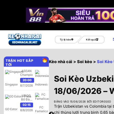
Bỏ
qua
Tỷ lệ kèo
Kết quả
nội
dung
TRẬN HOT SẮP
Kèo nhà cái
>
Soi kèo
>
Soi Kèo
TỚI
ASEAN
Championship
Soi Kèo Uzbek
20:00
Singapore
Indonesia
8/7/2026
18/06/2026 – 
VĐQG
Bồ Đào
ĐĂNG VÀO
15/06/2026
BỞI
EDITOR0SEO
Nha
02:15
Trận Uzbekistan vs Colombia tại
FC
GD Estoril-Praia
8/8/2026
Famalicao
chỉ thủng lưới trung bình 0.65 bà