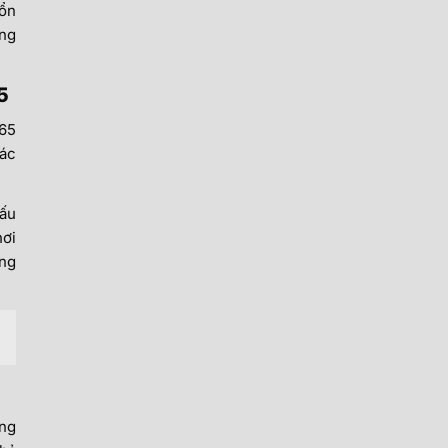
 ổn
ùng
5
.65
các
đấu
hơi
ảng
ang