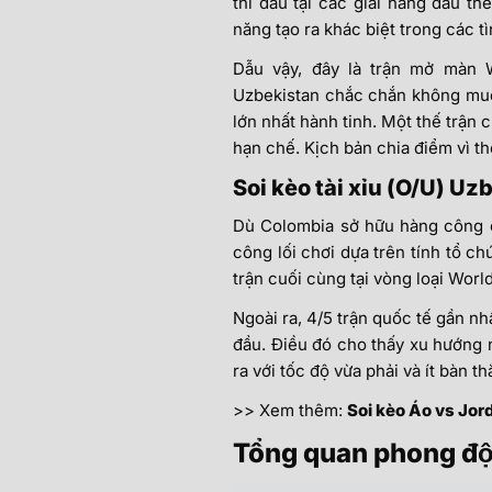
thi đấu tại các giải hàng đầu t
năng tạo ra khác biệt trong các t
Dẫu vậy, đây là trận mở màn 
Uzbekistan chắc chắn không muốn 
lớn nhất hành tinh. Một thế trận c
hạn chế. Kịch bản chia điểm vì thế
Soi kèo tài xỉu (O/U) 
Dù Colombia sở hữu hàng công c
công lối chơi dựa trên tính tổ ch
trận cuối cùng tại vòng loại Worl
Ngoài ra, 4/5 trận quốc tế gần n
đầu. Điều đó cho thấy xu hướng 
ra với tốc độ vừa phải và ít bàn thă
>> Xem thêm:
Soi kèo Áo vs Jor
Tổng quan phong đô