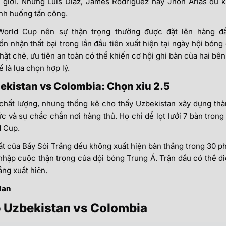
hế giới. Những Luis Diaz, James Rodriguez hay Jhon Arias đủ 
ình huống tấn công.
World Cup nên sự thận trọng thường được đặt lên hàng đầ
nhận thất bại trong lần đầu tiên xuất hiện tại ngày hội bóng
hặt chẽ, ưu tiên an toàn có thể khiến cơ hội ghi bàn của hai bên
 là lựa chọn hợp lý.
Uzbekistan vs Colombia: Chọn xỉu 2.5
hất lượng, nhưng thống kê cho thấy Uzbekistan xây dựng th
ức và sự chắc chắn nơi hàng thủ. Họ chỉ để lọt lưới 7 bàn trong
d Cup.
hất của Bầy Sói Trắng đều không xuất hiện bàn thắng trong 30 p
nhập cuộc thận trọng của đội bóng Trung Á. Trận đấu có thể d
́ng xuất hiện.
dan
̣ Uzbekistan vs Colombia