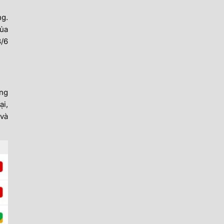
ng.
của
3/6
ắng
ại,
 và