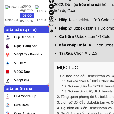
2022. Dữ liệu
kèo nhà cái
hôm nay
VĐQG
hơn dự đoán.
Argentina
05:00
Hiệp 1:
Uzbekistan 0-0 Colomb
Union Santa Fe
Lanus
8/7/2026
Hiệp 2:
Uzbekistan 1-1 Colomb
GIẢI CÂU LẠC BỘ
Cả trận:
Uzbekistan 1-1 Colom
Cúp C1 châu âu
Kèo chấp Châu Á:
Chọn Uzbek
Ngoại Hạng Anh
Tài Xỉu:
Chọn Xỉu 2.5
VĐQG Tây Ban Nha
VĐQG Ý
MỤC LỤC
VĐQG Đức
Soi kèo nhà cái Uzbekistan vs 
VĐQG Pháp
Soi kèo châu Á (HDP) Uzbekist
Soi kèo châu Âu (1X2) Uzbekis
GIẢI QUỐC GIA
Soi kèo tài xỉu (O/U) Uzbekist
FIFA World Cup
Tổng quan phong độ Uzbekista
Lịch sử đối đầu Uzbekistan vs 
Euro 2024
Đội hình dự kiến Uzbekistan vs
Dự đoán tỷ số Uzbekistan vs C
Copa América