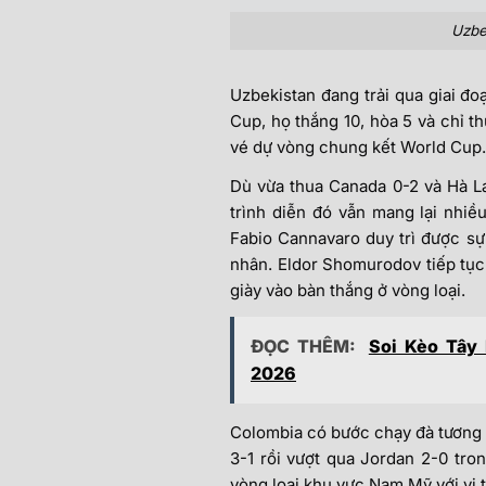
Uzbek
Uzbekistan đang trải qua giai đo
Cup, họ thắng 10, hòa 5 và chỉ th
vé dự vòng chung kết World Cup.
Dù vừa thua Canada 0-2 và Hà La
trình diễn đó vẫn mang lại nhiề
Fabio Cannavaro duy trì được sự
nhân. Eldor Shomurodov tiếp tục
giày vào bàn thắng ở vòng loại.
ĐỌC THÊM:
Soi Kèo Tây
2026
Colombia có bước chạy đà tương 
3-1 rồi vượt qua Jordan 2-0 tro
vòng loại khu vực Nam Mỹ với vị t