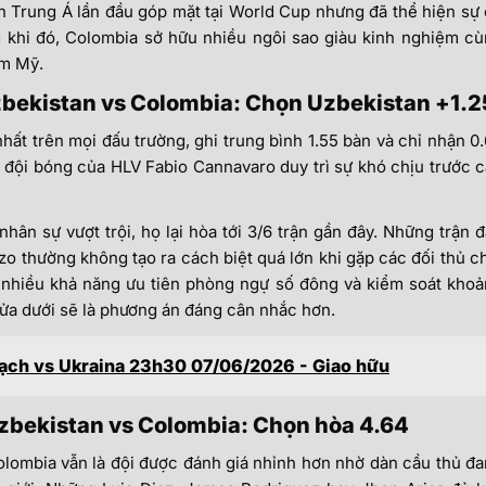
n Trung Á lần đầu góp mặt tại World Cup nhưng đã thể hiện sự
g khi đó, Colombia sở hữu nhiều ngôi sao giàu kinh nghiệm c
am Mỹ.
Uzbekistan vs Colombia: Chọn Uzbekistan +1.2
hất trên mọi đấu trường, ghi trung bình 1.55 bàn và chỉ nhận 0
ể đội bóng của HLV Fabio Cannavaro duy trì sự khó chịu trước 
ân sự vượt trội, họ lại hòa tới 3/6 trận gần đây. Những trận 
 thường không tạo ra cách biệt quá lớn khi gặp các đối thủ c
 Á nhiều khả năng ưu tiên phòng ngự số đông và kiểm soát kho
ửa dưới sẽ là phương án đáng cân nhắc hơn.
̣ch vs Ukraina 23h30 07/06/2026 - Giao hữu
Uzbekistan vs Colombia: Chọn hòa 4.64
olombia vẫn là đội được đánh giá nhỉnh hơn nhờ dàn cầu thủ đ