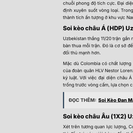
chuỗi phong độ tích cực. Đại diệ
định xuyên suốt vòng loại. Tron
thành tích ấn tượng ở khu vực N
Soi kèo châu Á (HDP) 
Uzbekistan thắng 11/20 trận gần n
bàn thua mỗi trận. Đó là cơ sở đ
đối thủ mạnh hơn.
Mặc dù Colombia có chất lượng nh
của đoàn quân HLV Nestor Lorenzo
kỷ luật. Với việc đại diện châu
trống trước vòng cấm, lựa chọn c
ĐỌC THÊM:
Soi Kèo Đan Ma
Soi kèo châu Âu (1X2) 
Xét trên tương quan lực lượng, C