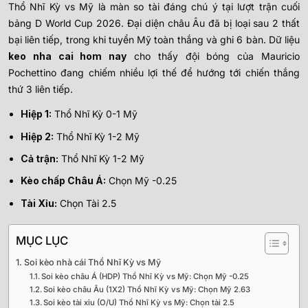
Thổ Nhĩ Kỳ vs Mỹ là màn so tài đáng chú ý tại lượt trận cuối
bảng D World Cup 2026. Đại diện châu Âu đã bị loại sau 2 thất
bại liên tiếp, trong khi tuyển Mỹ toàn thắng và ghi 6 bàn. Dữ liệu
keo nha cai hom nay
cho thấy đội bóng của Mauricio
Pochettino đang chiếm nhiều lợi thế để hướng tới chiến thắng
thứ 3 liên tiếp.
Hiệp 1:
Thổ Nhĩ Kỳ 0-1 Mỹ
Hiệp 2:
Thổ Nhĩ Kỳ 1-2 Mỹ
Cả trận:
Thổ Nhĩ Kỳ 1-2 Mỹ
Kèo chấp Châu Á:
Chọn Mỹ -0.25
Tài Xỉu:
Chọn Tài 2.5
MỤC LỤC
Soi kèo nhà cái Thổ Nhĩ Kỳ vs Mỹ
Soi kèo châu Á (HDP) Thổ Nhĩ Kỳ vs Mỹ: Chọn Mỹ -0.25
Soi kèo châu Âu (1X2) Thổ Nhĩ Kỳ vs Mỹ: Chọn Mỹ 2.63
Soi kèo tài xỉu (O/U) Thổ Nhĩ Kỳ vs Mỹ: Chọn tài 2.5