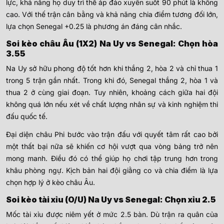
lực, khả năng họ duy trì thế áp đảo xuyên suốt 90 phút là không
cao. Với thế trận cân bằng và khả năng chia điểm tương đối lớn,
lựa chọn Senegal +0.25 là phương án đáng cân nhắc.
Soi kèo châu Âu (1X2) Na Uy vs Senegal: Chọn hòa
3.55
Na Uy sở hữu phong độ tốt hơn khi thắng 2, hòa 2 và chỉ thua 1
trong 5 trận gần nhất. Trong khi đó, Senegal thắng 2, hòa 1 và
thua 2 ở cùng giai đoạn. Tuy nhiên, khoảng cách giữa hai đội
không quá lớn nếu xét về chất lượng nhân sự và kinh nghiệm thi
đấu quốc tế.
Đại diện châu Phi bước vào trận đấu với quyết tâm rất cao bởi
một thất bại nữa sẽ khiến cơ hội vượt qua vòng bảng trở nên
mong manh. Điều đó có thể giúp họ chơi tập trung hơn trong
khâu phòng ngự. Kịch bản hai đội giằng co và chia điểm là lựa
chọn hợp lý ở kèo châu Âu.
Soi kèo tài xỉu (O/U) Na Uy vs Senegal: Chọn xỉu 2.5
Mốc tài xỉu được niêm yết ở mức 2.5 bàn. Dù trận ra quân của