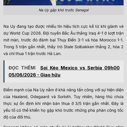
Na Uy gặp khó trước Senegal
Na Uy đang tạo được nhiều tín hiệu tích cực kể từ khi giành vé
dự World Cup 2026. Đội tuyển Bắc Âu thắng Iraq 4-1 ở lượt trận
mở màn, trước đó đánh bại Thụy Điển 3-1 và hòa Morocco 1-1.
Trong 5 trận gần nhất, thầy trò Stale Solbakken thắng 2, hòa 2
và chỉ thua 1 trận trước Hà Lan.
ĐỌC THÊM:
Soi Kèo Mexico vs Serbia 09h00
05/06/2026 - Giao hữu
Điểm mạnh của Na Uy nằm ở khả năng tấn công với sự hiện diện
của Haaland, Odegaard và Sorloth. Tuy nhiên, hàng thủ chưa
thực sự ổn định khi nhận bàn thua ở 3/5 trận gần nhất. Đây là
yếu tố có thể khiến họ gặp khó trước những pha phản công tốc
độ của đối thủ.