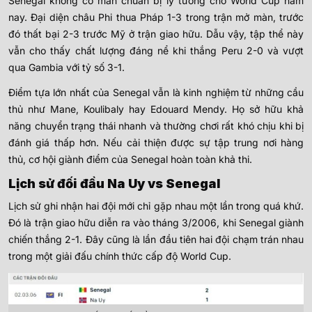
Senegal không có màn chuẩn bị lý tưởng cho World Cup năm
nay. Đại diện châu Phi thua Pháp 1-3 trong trận mở màn, trước
đó thất bại 2-3 trước Mỹ ở trận giao hữu. Dẫu vậy, tập thể này
vẫn cho thấy chất lượng đáng nể khi thắng Peru 2-0 và vượt
qua Gambia với tỷ số 3-1.
Điểm tựa lớn nhất của Senegal vẫn là kinh nghiệm từ những cầu
thủ như Mane, Koulibaly hay Edouard Mendy. Họ sở hữu khả
năng chuyển trạng thái nhanh và thường chơi rất khó chịu khi bị
đánh giá thấp hơn. Nếu cải thiện được sự tập trung nơi hàng
thủ, cơ hội giành điểm của Senegal hoàn toàn khả thi.
Lịch sử đối đầu Na Uy vs Senegal
Lịch sử ghi nhận hai đội mới chỉ gặp nhau một lần trong quá khứ.
Đó là trận giao hữu diễn ra vào tháng 3/2006, khi Senegal giành
chiến thắng 2-1. Đây cũng là lần đầu tiên hai đội chạm trán nhau
trong một giải đấu chính thức cấp độ World Cup.