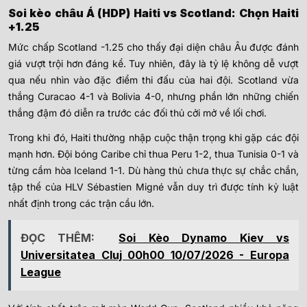
Soi kèo châu Á (HDP) Haiti vs Scotland: Chọn Haiti
+1.25
Mức chấp Scotland -1.25 cho thấy đại diện châu Âu được đánh
giá vượt trội hơn đáng kể. Tuy nhiên, đây là tỷ lệ không dễ vượt
qua nếu nhìn vào đặc điểm thi đấu của hai đội. Scotland vừa
thắng Curacao 4-1 và Bolivia 4-0, nhưng phần lớn những chiến
thắng đậm đó diễn ra trước các đối thủ cởi mở về lối chơi.
Trong khi đó, Haiti thường nhập cuộc thận trọng khi gặp các đội
mạnh hơn. Đội bóng Caribe chỉ thua Peru 1-2, thua Tunisia 0-1 và
từng cầm hòa Iceland 1-1. Dù hàng thủ chưa thực sự chắc chắn,
tập thể của HLV Sébastien Migné vẫn duy trì được tính kỷ luật
nhất định trong các trận cầu lớn.
ĐỌC THÊM:
Soi Kèo Dynamo Kiev vs
Universitatea Cluj 00h00 10/07/2026 - Europa
League