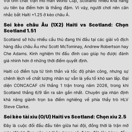
Với tính chất trận mở màn World Cup, Scotland nhiều khả năng
ưu tiên ba điểm hơn là thắng đậm. Vì vậy, người chơi nên cân
nhắc bắt Haiti +1.25 ở kèo châu Á.
Soi kèo châu Âu (1X2) Haiti vs Scotland: Chọn
Scotland 1.51
Scotland sở hữu nhiều cầu thủ đang thi đấu tại các giải vô địch
hàng đầu châu Âu như Scott McTominay, Andrew Robertson hay
Che Adams. Kinh nghiệm thi đấu đỉnh cao giúp họ được đánh
giá nhỉnh hơn ở những thời điểm quyết định.
Haiti có điểm tựa từ tinh thần và tốc độ phản công, nhưng sự
chênh lệch về chất lượng nhân sự vẫn là yếu tố khó san lấp. Đại
diện CONCACAF chỉ thắng 1 trận trong năm 2026, trong khi
Scotland thắng 6/9 lần ra sân gần nhất. Chuyên gia nhận định
khả năng giành trọn ba điểm nghiêng về phía thầy trò HLV
Steve Clarke.
Soi kèo tài xỉu (O/U) Haiti vs Scotland: Chọn xỉu 2.5
Đây là cuộc đối đầu đầu tiên giữa hai đội, đồng thời là trận mở