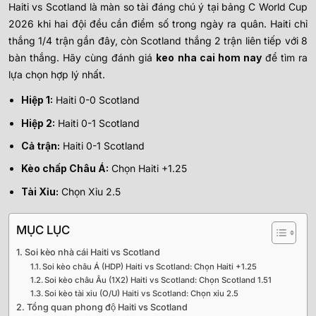
Haiti vs Scotland là màn so tài đáng chú ý tại bảng C World Cup
2026 khi hai đội đều cần điểm số trong ngày ra quân. Haiti chỉ
thắng 1/4 trận gần đây, còn Scotland thắng 2 trận liên tiếp với 8
bàn thắng. Hãy cùng đánh giá
keo nha cai hom nay
để tìm ra
lựa chọn hợp lý nhất.
Hiệp 1:
Haiti 0-0 Scotland
Hiệp 2:
Haiti 0-1 Scotland
Cả trận:
Haiti 0-1 Scotland
Kèo chấp Châu Á:
Chọn Haiti +1.25
Tài Xỉu:
Chọn Xỉu 2.5
MỤC LỤC
Soi kèo nhà cái Haiti vs Scotland
Soi kèo châu Á (HDP) Haiti vs Scotland: Chọn Haiti +1.25
Soi kèo châu Âu (1X2) Haiti vs Scotland: Chọn Scotland 1.51
Soi kèo tài xỉu (O/U) Haiti vs Scotland: Chọn xỉu 2.5
Tổng quan phong độ Haiti vs Scotland