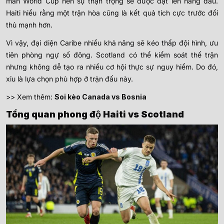
màn World Cup nên sự thận trọng sẽ được đặt lên hàng đầu.
Haiti hiểu rằng một trận hòa cũng là kết quả tích cực trước đối
thủ mạnh hơn.
Vì vậy, đại diện Caribe nhiều khả năng sẽ kéo thấp đội hình, ưu
tiên phòng ngự số đông. Scotland có thể kiểm soát thế trận
nhưng không dễ tạo ra nhiều cơ hội thực sự nguy hiểm. Do đó,
xỉu là lựa chọn phù hợp ở trận đấu này.
>> Xem thêm:
Soi kèo Canada vs Bosnia
Tổng quan phong độ Haiti vs Scotland