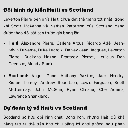
Đội hình dự kiến Haiti vs Scotland
Leverton Pierre bên phía Haiti chưa đạt thể trạng tốt nhất, trong
khi Scott McKenna và Nathan Patterson của Scotland đang
được theo dõi sát sao trước giờ bóng lăn.
Haiti:
Alexandre Pierre, Carlens Arcus, Ricardo Adé, Jean-
Kévin Duverne, Duke Lacroix, Danley Jean Jacques, Leverton
Pierre, Duckens Nazon, Frantzdy Pierrot, Louicius Don
Deedson, Mondy Prunier.
Scotland:
Angus Gunn, Anthony Ralston, Jack Hendry,
Kieran Tierney, Andrew Robertson, Lewis Ferguson, Scott
McTominay, John McGinn, Ryan Christie, Che Adams,
Lawrence Shankland.
Dự đoán tỷ số Haiti vs Scotland
Scotland sở hữu đội hình chất lượng hơn, nhưng Haiti đủ khả
năng tạo ra thế trận khó chịu bằng lối chơi phòng ngự phản