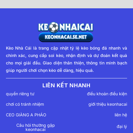
Kèo Nhà Cái
là trang cập nhật tỷ lệ kèo bóng đá nhanh và
chính xác, cung cấp soi kèo, nhận định và dự đoán kết quả
cho mọi giải đấu. Giao diện thân thiện, thông tin minh bạch
giúp người chơi chọn kèo dễ dàng, hiệu quả.
LIÊN KẾT NHANH
quyền riêng tư
điều khoản điều kiện
chơi có tránh nhiệm
giới thiệu keonhacai
CEO GIÀNG A PHÁO
liên hệ
Câu hỏi thường gặp
đại lý
keonhacai