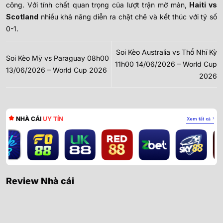
công. Với tính chất quan trọng của lượt trận mở màn,
Haiti vs
Scotland
nhiều khả năng diễn ra chặt chẽ và kết thúc với tỷ số
0-1.
Soi Kèo Australia vs Thổ Nhĩ Kỳ
Soi Kèo Mỹ vs Paraguay 08h00
11h00 14/06/2026 – World Cup
13/06/2026 – World Cup 2026
2026
NHÀ CÁI
UY TÍN
Xem tất cả
Review Nhà cái