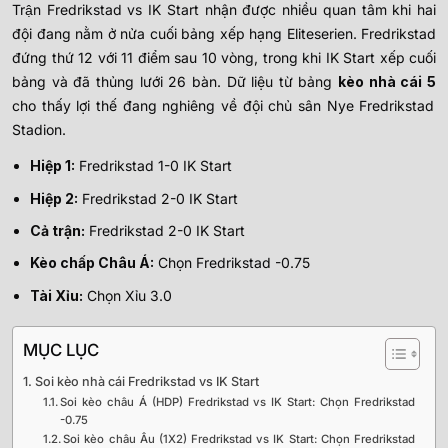
Trận Fredrikstad vs IK Start nhận được nhiều quan tâm khi hai
đội đang nằm ở nửa cuối bảng xếp hạng Eliteserien. Fredrikstad
đứng thứ 12 với 11 điểm sau 10 vòng, trong khi IK Start xếp cuối
bảng và đã thủng lưới 26 bàn. Dữ liệu từ bảng
kèo nhà cái 5
cho thấy lợi thế đang nghiêng về đội chủ sân Nye Fredrikstad
Stadion.
Hiệp 1:
Fredrikstad 1-0 IK Start
Hiệp 2:
Fredrikstad 2-0 IK Start
Cả trận:
Fredrikstad 2-0 IK Start
Kèo chấp Châu Á:
Chọn Fredrikstad -0.75
Tài Xỉu:
Chọn Xỉu 3.0
MỤC LỤC
Soi kèo nhà cái Fredrikstad vs IK Start
Soi kèo châu Á (HDP) Fredrikstad vs IK Start: Chọn Fredrikstad
-0.75
Soi kèo châu Âu (1X2) Fredrikstad vs IK Start: Chọn Fredrikstad