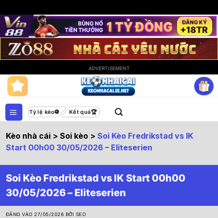
ADVERTISEMENT
Bỏ
qua
nội
dung
Tỷ lệ kèo
Kết quả
Kèo nhà cái
>
Soi kèo
>
Soi Kèo Fredrikstad vs IK
Start 00h00 30/05/2026 – Eliteserien
Soi Kèo Fredrikstad vs IK Start 00h00
30/05/2026 – Eliteserien
ĐĂNG VÀO
27/05/2026
BỞI
SEO