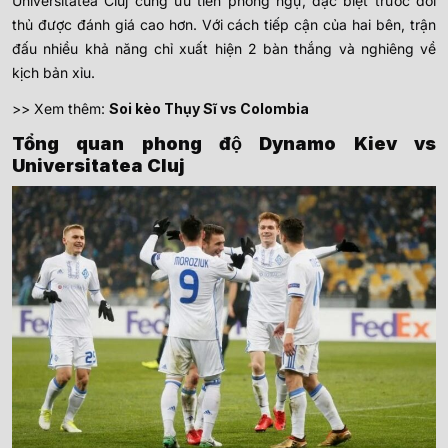
Universitatea Cluj cũng ưu tiên phòng ngự, đặc biệt trước đối
thủ được đánh giá cao hơn. Với cách tiếp cận của hai bên, trận
đấu nhiều khả năng chỉ xuất hiện 2 bàn thắng và nghiêng về
kịch bản xỉu.
>> Xem thêm:
Soi kèo Thụy Sĩ vs Colombia
Tổng quan phong độ Dynamo Kiev vs
Universitatea Cluj