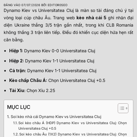
ĐĂNG VÀO
07/07/2026
BỞI
EDITOR0SEO
Dynamo Kiev vs Universitatea Cluj là màn so tài đáng chú ý tại
vòng loại cúp châu Âu. Trang web
kèo nhà cái 5
ghi nhận đại
diện Ukraine thắng 3/5 trận gần nhất, trong khi CLB Romania
không thắng 3 trận liên tiếp. Điều đó khiến cục diện hứa hẹn rất
cân bằng.
Hiệp 1:
Dynamo Kiev 0-0 Universitatea Cluj
Hiệp 2:
Dynamo Kiev 1-1 Universitatea Cluj
Cả trận:
Dynamo Kiev 1-1 Universitatea Cluj
Kèo chấp Châu Á:
Chọn Universitatea Cluj +0.5
Tài Xỉu:
Chọn Xỉu 2.25
MỤC LỤC
Soi kèo nhà cái Dynamo Kiev vs Universitatea Cluj
Soi kèo châu Á (HDP) Dynamo Kiev vs Universitatea Cluj: Chọn
Universitatea Cluj +0.5
Soi kèo châu Âu (1X2) Dynamo Kiev vs Universitatea Cluj: Chọn