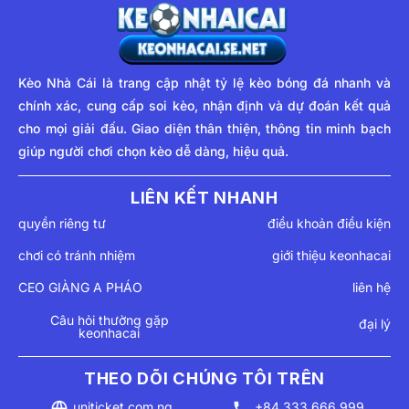
Kèo Nhà Cái
là trang cập nhật tỷ lệ kèo bóng đá nhanh và
chính xác, cung cấp soi kèo, nhận định và dự đoán kết quả
cho mọi giải đấu. Giao diện thân thiện, thông tin minh bạch
giúp người chơi chọn kèo dễ dàng, hiệu quả.
LIÊN KẾT NHANH
quyền riêng tư
điều khoản điều kiện
chơi có tránh nhiệm
giới thiệu keonhacai
CEO GIÀNG A PHÁO
liên hệ
Câu hỏi thường gặp
đại lý
keonhacai
THEO DÕI CHÚNG TÔI TRÊN
uniticket.com.ng
+84 333 666 999