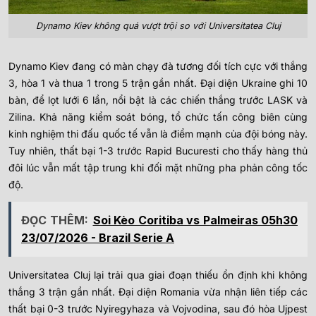
Dynamo Kiev không quá vượt trội so với Universitatea Cluj
Dynamo Kiev đang có màn chạy đà tương đối tích cực với thắng
3, hòa 1 và thua 1 trong 5 trận gần nhất. Đại diện Ukraine ghi 10
bàn, để lọt lưới 6 lần, nổi bật là các chiến thắng trước LASK và
Zilina. Khả năng kiểm soát bóng, tổ chức tấn công biên cùng
kinh nghiệm thi đấu quốc tế vẫn là điểm mạnh của đội bóng này.
Tuy nhiên, thất bại 1-3 trước Rapid Bucuresti cho thấy hàng thủ
đôi lúc vẫn mất tập trung khi đối mặt những pha phản công tốc
độ.
ĐỌC THÊM:
Soi Kèo Coritiba vs Palmeiras 05h30
23/07/2026 - Brazil Serie A
Universitatea Cluj lại trải qua giai đoạn thiếu ổn định khi không
thắng 3 trận gần nhất. Đại diện Romania vừa nhận liên tiếp các
thất bại 0-3 trước Nyiregyhaza và Vojvodina, sau đó hòa Ujpest