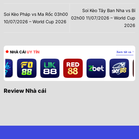
Soi Kèo Tây Ban Nha vs Bỉ
Soi Kèo Pháp vs Ma Rốc 03h00
02h00 11/07/2026 – World Cup
10/07/2026 – World Cup 2026
2026
NHÀ CÁI
UY TÍN
Xem tất cả
Review Nhà cái