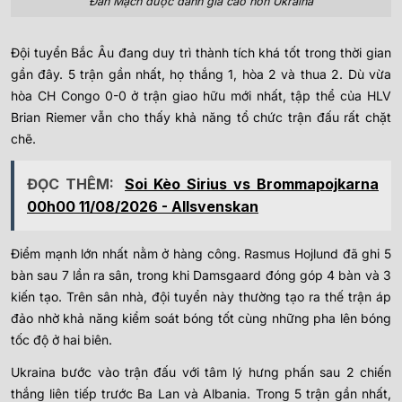
Đan Mạch được đánh giá cao hơn Ukraina
Đội tuyển Bắc Âu đang duy trì thành tích khá tốt trong thời gian
gần đây. 5 trận gần nhất, họ thắng 1, hòa 2 và thua 2. Dù vừa
hòa CH Congo 0-0 ở trận giao hữu mới nhất, tập thể của HLV
Brian Riemer vẫn cho thấy khả năng tổ chức trận đấu rất chặt
chẽ.
ĐỌC THÊM:
Soi Kèo Sirius vs Brommapojkarna
00h00 11/08/2026 - Allsvenskan
Điểm mạnh lớn nhất nằm ở hàng công. Rasmus Hojlund đã ghi 5
bàn sau 7 lần ra sân, trong khi Damsgaard đóng góp 4 bàn và 3
kiến tạo. Trên sân nhà, đội tuyển này thường tạo ra thế trận áp
đảo nhờ khả năng kiểm soát bóng tốt cùng những pha lên bóng
tốc độ ở hai biên.
Ukraina bước vào trận đấu với tâm lý hưng phấn sau 2 chiến
thắng liên tiếp trước Ba Lan và Albania. Trong 5 trận gần nhất,