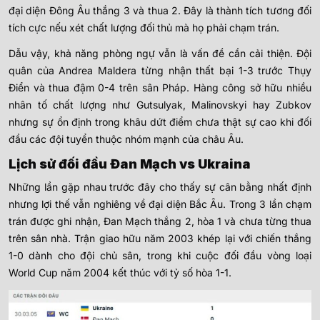
đại diện Đông Âu thắng 3 và thua 2. Đây là thành tích tương đối
tích cực nếu xét chất lượng đối thủ mà họ phải chạm trán.
Dẫu vậy, khả năng phòng ngự vẫn là vấn đề cần cải thiện. Đội
quân của Andrea Maldera từng nhận thất bại 1-3 trước Thụy
Điển và thua đậm 0-4 trên sân Pháp. Hàng công sở hữu nhiều
nhân tố chất lượng như Gutsulyak, Malinovskyi hay Zubkov
nhưng sự ổn định trong khâu dứt điểm chưa thật sự cao khi đối
đầu các đội tuyển thuộc nhóm mạnh của châu Âu.
Lịch sử đối đầu Đan Mạch vs Ukraina
Những lần gặp nhau trước đây cho thấy sự cân bằng nhất định
nhưng lợi thế vẫn nghiêng về đại diện Bắc Âu. Trong 3 lần chạm
trán được ghi nhận, Đan Mạch thắng 2, hòa 1 và chưa từng thua
trên sân nhà. Trận giao hữu năm 2003 khép lại với chiến thắng
1-0 dành cho đội chủ sân, trong khi cuộc đối đầu vòng loại
World Cup năm 2004 kết thúc với tỷ số hòa 1-1.