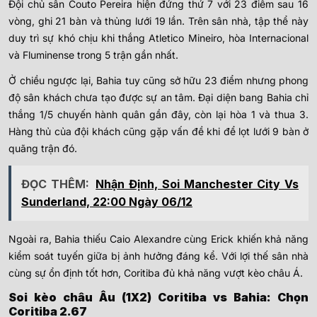
Đội chủ sân Couto Pereira hiện đứng thứ 7 với 23 điểm sau 16
vòng, ghi 21 bàn và thủng lưới 19 lần. Trên sân nhà, tập thể này
duy trì sự khó chịu khi thắng Atletico Mineiro, hòa Internacional
và Fluminense trong 5 trận gần nhất.
Ở chiều ngược lại, Bahia tuy cũng sở hữu 23 điểm nhưng phong
độ sân khách chưa tạo được sự an tâm. Đại diện bang Bahia chỉ
thắng 1/5 chuyến hành quân gần đây, còn lại hòa 1 và thua 3.
Hàng thủ của đội khách cũng gặp vấn đề khi để lọt lưới 9 bàn ở
quãng trận đó.
ĐỌC THÊM:
Nhận Định, Soi Manchester City Vs
Sunderland, 22:00 Ngày 06/12
Ngoài ra, Bahia thiếu Caio Alexandre cùng Erick khiến khả năng
kiểm soát tuyến giữa bị ảnh hưởng đáng kể. Với lợi thế sân nhà
cùng sự ổn định tốt hơn, Coritiba đủ khả năng vượt kèo châu Á.
Soi kèo châu Âu (1X2) Coritiba vs Bahia: Chọn
Coritiba 2.67