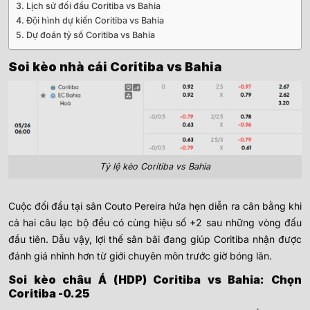
Lịch sử đối đầu Coritiba vs Bahia
Đội hình dự kiến Coritiba vs Bahia
Dự đoán tỷ số Coritiba vs Bahia
Soi kèo nhà cái Coritiba vs Bahia
Tỷ lệ kèo Coritiba vs Bahia
Cuộc đối đầu tại sân Couto Pereira hứa hẹn diễn ra cân bằng khi
cả hai câu lạc bộ đều có cùng hiệu số +2 sau những vòng đấu
đầu tiên. Dẫu vậy, lợi thế sân bãi đang giúp Coritiba nhận được
đánh giá nhỉnh hơn từ giới chuyên môn trước giờ bóng lăn.
Soi kèo châu Á (HDP) Coritiba vs Bahia: Chọn
Coritiba -0.25