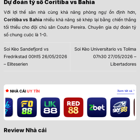
Dự đoán tỷ số Coritiba vs Bahia
Với lợi thế sân nhà cùng khả năng phòng ngự ổn định hơn,
Coritiba vs Bahia
nhiều khả năng sẽ khép lại bằng chiến thắng
tối thiểu cho đội chủ sân Couto Pereira. Chuyên gia dự đoán tỷ
số chung cuộc là 1-0.
Soi Kèo Sandefjord vs
Soi Kèo Universitario vs Tolima
Fredrikstad 00h15 26/05/2026
07h30 27/05/2026 –
– Eliteserien
Libertadores
NHÀ CÁI
UY TÍN
Xem tất cả
Review Nhà cái