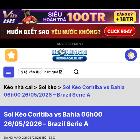
ADVERTISEMENT
Bỏ
qua
nội
dung
Tỷ lệ kèo
Kết quả
Kèo nhà cái
>
Soi kèo
>
Soi Kèo Coritiba vs Bahia
06h00 26/05/2026 – Brazil Serie A
Soi Kèo Coritiba vs Bahia 06h00
26/05/2026 – Brazil Serie A
ĐĂNG VÀO
23/05/2026
BỞI
SEO