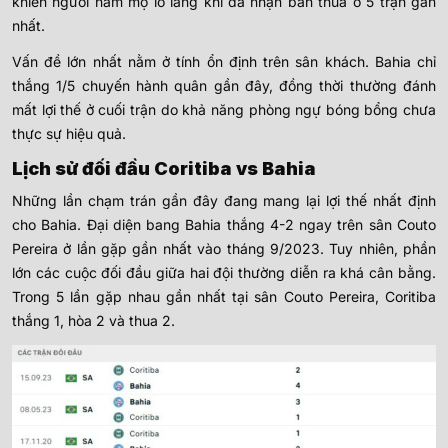
khiến người hâm mộ lo lắng khi đã nhận bàn thua ở 5 trận gần
nhất.
Vấn đề lớn nhất nằm ở tính ổn định trên sân khách. Bahia chỉ
thắng 1/5 chuyến hành quân gần đây, đồng thời thường đánh
mất lợi thế ở cuối trận do khả năng phòng ngự bóng bổng chưa
thực sự hiệu quả.
Lịch sử đối đầu Coritiba vs Bahia
Những lần chạm trán gần đây đang mang lại lợi thế nhất định
cho Bahia. Đại diện bang Bahia thắng 4-2 ngay trên sân Couto
Pereira ở lần gặp gần nhất vào tháng 9/2023. Tuy nhiên, phần
lớn các cuộc đối đầu giữa hai đội thường diễn ra khá cân bằng.
Trong 5 lần gặp nhau gần nhất tại sân Couto Pereira, Coritiba
thắng 1, hòa 2 và thua 2.