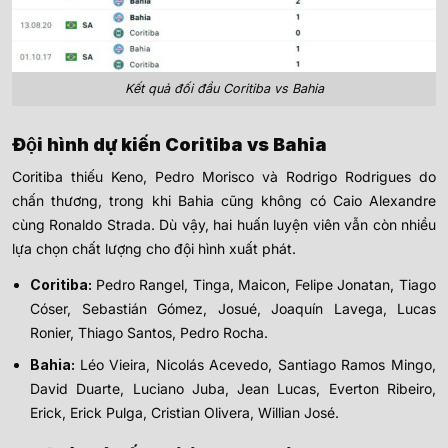
Kết quả đối đầu Coritiba vs Bahia
Đội hình dự kiến Coritiba vs Bahia
Coritiba thiếu Keno, Pedro Morisco và Rodrigo Rodrigues do
chấn thương, trong khi Bahia cũng không có Caio Alexandre
cùng Ronaldo Strada. Dù vậy, hai huấn luyện viên vẫn còn nhiều
lựa chọn chất lượng cho đội hình xuất phát.
Coritiba:
Pedro Rangel, Tinga, Maicon, Felipe Jonatan, Tiago
Cóser, Sebastián Gómez, Josué, Joaquín Lavega, Lucas
Ronier, Thiago Santos, Pedro Rocha.
Bahia:
Léo Vieira, Nicolás Acevedo, Santiago Ramos Mingo,
David Duarte, Luciano Juba, Jean Lucas, Everton Ribeiro,
Erick, Erick Pulga, Cristian Olivera, Willian José.