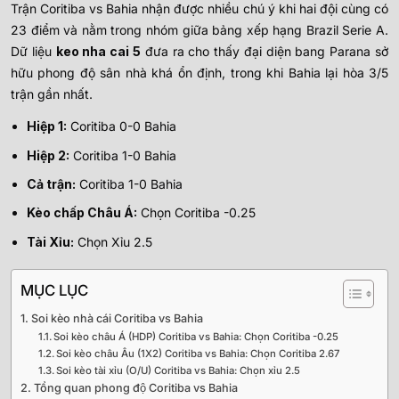
Trận Coritiba vs Bahia nhận được nhiều chú ý khi hai đội cùng có
23 điểm và nằm trong nhóm giữa bảng xếp hạng Brazil Serie A.
Dữ liệu
keo nha cai 5
đưa ra cho thấy đại diện bang Parana sở
hữu phong độ sân nhà khá ổn định, trong khi Bahia lại hòa 3/5
trận gần nhất.
Hiệp 1:
Coritiba 0-0 Bahia
Hiệp 2:
Coritiba 1-0 Bahia
Cả trận:
Coritiba 1-0 Bahia
Kèo chấp Châu Á:
Chọn Coritiba -0.25
Tài Xỉu:
Chọn Xỉu 2.5
MỤC LỤC
Soi kèo nhà cái Coritiba vs Bahia
Soi kèo châu Á (HDP) Coritiba vs Bahia: Chọn Coritiba -0.25
Soi kèo châu Âu (1X2) Coritiba vs Bahia: Chọn Coritiba 2.67
Soi kèo tài xỉu (O/U) Coritiba vs Bahia: Chọn xỉu 2.5
Tổng quan phong độ Coritiba vs Bahia