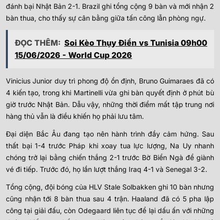
đánh bại Nhật Bản 2-1. Brazil ghi tổng cộng 9 bàn và mới nhận 2
bàn thua, cho thấy sự cân bằng giữa tấn công lẫn phòng ngự.
ĐỌC THÊM:
Soi Kèo Thụy Điển vs Tunisia 09h00
15/06/2026 - World Cup 2026
Vinicius Junior duy trì phong độ ổn định, Bruno Guimaraes đã có
4 kiến tạo, trong khi Martinelli vừa ghi bàn quyết định ở phút bù
giờ trước Nhật Bản. Dẫu vậy, những thời điểm mất tập trung nơi
hàng thủ vẫn là điều khiến họ phải lưu tâm.
Đại diện Bắc Âu đang tạo nên hành trình đầy cảm hứng. Sau
thất bại 1-4 trước Pháp khi xoay tua lực lượng, Na Uy nhanh
chóng trở lại bằng chiến thắng 2-1 trước Bờ Biển Ngà để giành
vé đi tiếp. Trước đó, họ lần lượt thắng Iraq 4-1 và Senegal 3-2.
Tổng cộng, đội bóng của HLV Stale Solbakken ghi 10 bàn nhưng
cũng nhận tới 8 bàn thua sau 4 trận. Haaland đã có 5 pha lập
công tại giải đấu, còn Odegaard liên tục để lại dấu ấn với những