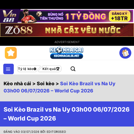
ADVERTISEMENT
Bỏ
qua
nội
dung
Tỷ lệ kèo
Kết quả
Kèo nhà cái
>
Soi kèo
>
Soi Kèo Brazil vs Na Uy
03h00 06/07/2026 – World Cup 2026
Soi Kèo Brazil vs Na Uy 03h00 06/07/2026
– World Cup 2026
ĐĂNG VÀO
03/07/2026
BỞI
EDITOR0SEO