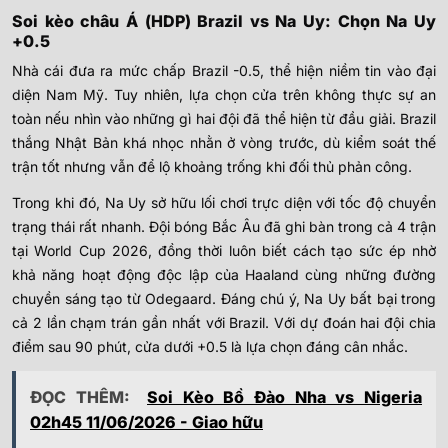
Soi kèo châu Á (HDP) Brazil vs Na Uy: Chọn Na Uy
+0.5
Nhà cái đưa ra mức chấp Brazil -0.5, thể hiện niềm tin vào đại
diện Nam Mỹ. Tuy nhiên, lựa chọn cửa trên không thực sự an
toàn nếu nhìn vào những gì hai đội đã thể hiện từ đầu giải. Brazil
thắng Nhật Bản khá nhọc nhằn ở vòng trước, dù kiểm soát thế
trận tốt nhưng vẫn để lộ khoảng trống khi đối thủ phản công.
Trong khi đó, Na Uy sở hữu lối chơi trực diện với tốc độ chuyển
trạng thái rất nhanh. Đội bóng Bắc Âu đã ghi bàn trong cả 4 trận
tại World Cup 2026, đồng thời luôn biết cách tạo sức ép nhờ
khả năng hoạt động độc lập của Haaland cùng những đường
chuyền sáng tạo từ Odegaard. Đáng chú ý, Na Uy bất bại trong
cả 2 lần chạm trán gần nhất với Brazil. Với dự đoán hai đội chia
điểm sau 90 phút, cửa dưới +0.5 là lựa chọn đáng cân nhắc.
ĐỌC THÊM:
Soi Kèo Bồ Đào Nha vs Nigeria
02h45 11/06/2026 - Giao hữu