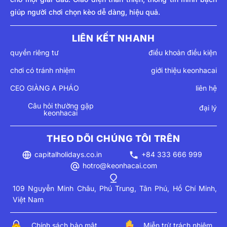
giúp người chơi chọn kèo dễ dàng, hiệu quả.
LIÊN KẾT NHANH
quyền riêng tư
điều khoản điều kiện
chơi có tránh nhiệm
giới thiệu keonhacai
CEO GIÀNG A PHÁO
liên hệ
Câu hỏi thường gặp
đại lý
keonhacai
THEO DÕI CHÚNG TÔI TRÊN
capitalholidays.co.in
+84 333 666 999
hotro@keonhacai.com
109 Nguyễn Minh Châu, Phú Trung, Tân Phú, Hồ Chí Minh,
Việt Nam
Chính sách bảo mật
Miễn trừ trách nhiệm