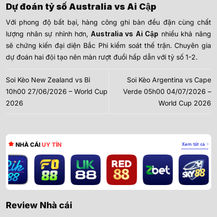
Dự đoán tỷ số Australia vs Ai Cập
Với phong độ bất bại, hàng công ghi bàn đều đặn cùng chất
lượng nhân sự nhỉnh hơn,
Australia vs Ai Cập
nhiều khả năng
sẽ chứng kiến đại diện Bắc Phi kiểm soát thế trận. Chuyên gia
dự đoán hai đội tạo nên màn rượt đuổi hấp dẫn với tỷ số 1-2.
Soi Kèo New Zealand vs Bỉ
Soi Kèo Argentina vs Cape
10h00 27/06/2026 – World Cup
Verde 05h00 04/07/2026 –
2026
World Cup 2026
NHÀ CÁI
UY TÍN
Xem tất cả
Review Nhà cái