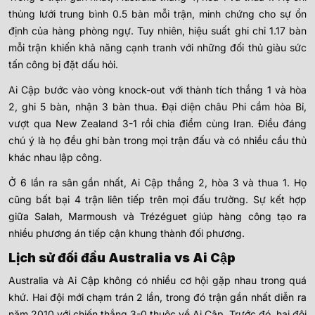
thủng lưới trung bình 0.5 bàn mỗi trận, minh chứng cho sự ổn
định của hàng phòng ngự. Tuy nhiên, hiệu suất ghi chỉ 1.17 bàn
mỗi trận khiến khả năng cạnh tranh với những đối thủ giàu sức
tấn công bị đặt dấu hỏi.
Ai Cập bước vào vòng knock-out với thành tích thắng 1 và hòa
2, ghi 5 bàn, nhận 3 bàn thua. Đại diện châu Phi cầm hòa Bỉ,
vượt qua New Zealand 3-1 rồi chia điểm cùng Iran. Điều đáng
chú ý là họ đều ghi bàn trong mọi trận đấu và có nhiều cầu thủ
khác nhau lập công.
Ở 6 lần ra sân gần nhất, Ai Cập thắng 2, hòa 3 và thua 1. Họ
cũng bất bại 4 trận liên tiếp trên mọi đấu trường. Sự kết hợp
giữa Salah, Marmoush và Trézéguet giúp hàng công tạo ra
nhiều phương án tiếp cận khung thành đối phương.
Lịch sử đối đầu Australia vs Ai Cập
Australia và Ai Cập không có nhiều cơ hội gặp nhau trong quá
khứ. Hai đội mới chạm trán 2 lần, trong đó trận gần nhất diễn ra
năm 2010 với chiến thắng 3-0 thuộc về Ai Cập. Trước đó, hai đội