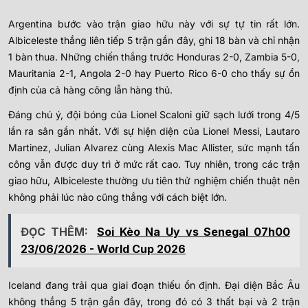
Argentina bước vào trận giao hữu này với sự tự tin rất lớn.
Albiceleste thắng liên tiếp 5 trận gần đây, ghi 18 bàn và chỉ nhận
1 bàn thua. Những chiến thắng trước Honduras 2-0, Zambia 5-0,
Mauritania 2-1, Angola 2-0 hay Puerto Rico 6-0 cho thấy sự ổn
định của cả hàng công lẫn hàng thủ.
Đáng chú ý, đội bóng của Lionel Scaloni giữ sạch lưới trong 4/5
lần ra sân gần nhất. Với sự hiện diện của Lionel Messi, Lautaro
Martinez, Julian Alvarez cùng Alexis Mac Allister, sức mạnh tấn
công vẫn được duy trì ở mức rất cao. Tuy nhiên, trong các trận
giao hữu, Albiceleste thường ưu tiên thử nghiệm chiến thuật nên
không phải lúc nào cũng thắng với cách biệt lớn.
ĐỌC THÊM:
Soi Kèo Na Uy vs Senegal 07h00
23/06/2026 - World Cup 2026
Iceland đang trải qua giai đoạn thiếu ổn định. Đại diện Bắc Âu
không thắng 5 trận gần đây, trong đó có 3 thất bại và 2 trận