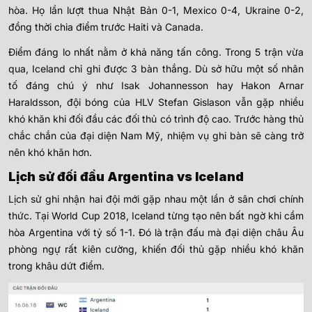
hòa. Họ lần lượt thua Nhật Bản 0-1, Mexico 0-4, Ukraine 0-2,
đồng thời chia điểm trước Haiti và Canada.
Điểm đáng lo nhất nằm ở khả năng tấn công. Trong 5 trận vừa
qua, Iceland chỉ ghi được 3 bàn thắng. Dù sở hữu một số nhân
tố đáng chú ý như Isak Johannesson hay Hakon Arnar
Haraldsson, đội bóng của HLV Stefan Gislason vẫn gặp nhiều
khó khăn khi đối đầu các đối thủ có trình độ cao. Trước hàng thủ
chắc chắn của đại diện Nam Mỹ, nhiệm vụ ghi bàn sẽ càng trở
nên khó khăn hơn.
Lịch sử đối đầu Argentina vs Iceland
Lịch sử ghi nhận hai đội mới gặp nhau một lần ở sân chơi chính
thức. Tại World Cup 2018, Iceland từng tạo nên bất ngờ khi cầm
hòa Argentina với tỷ số 1-1. Đó là trận đấu mà đại diện châu Âu
phòng ngự rất kiên cường, khiến đối thủ gặp nhiều khó khăn
trong khâu dứt điểm.