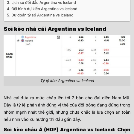
Lịch sử đối đầu Argentina vs Iceland
Đội hình dự kiến Argentina vs Iceland
Dự đoán tỷ số Argentina vs Iceland
Soi kèo nhà cái Argentina vs Iceland
Tỷ lệ kèo Argentina vs Iceland
Nhà cái đưa ra mức chấp lên tới 2 bàn cho đại diện Nam Mỹ.
Đây là tỷ lệ phản ánh đúng vị thế của đội bóng đang đứng trong
nhóm mạnh nhất thế giới, nhưng chưa chắc là lựa chọn an toàn
nếu nhìn vào xu hướng thi đấu gần đây.
Soi kèo châu Á (HDP) Argentina vs Iceland: Chọn