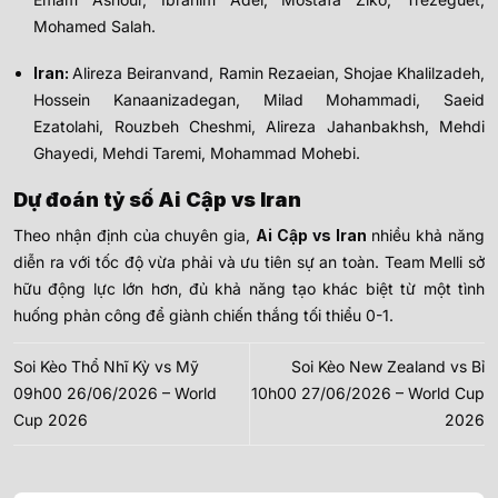
Mohamed Salah.
Iran:
Alireza Beiranvand, Ramin Rezaeian, Shojae Khalilzadeh,
Hossein Kanaanizadegan, Milad Mohammadi, Saeid
Ezatolahi, Rouzbeh Cheshmi, Alireza Jahanbakhsh, Mehdi
Ghayedi, Mehdi Taremi, Mohammad Mohebi.
Dự đoán tỷ số Ai Cập vs Iran
Theo nhận định của chuyên gia,
Ai Cập vs Iran
nhiều khả năng
diễn ra với tốc độ vừa phải và ưu tiên sự an toàn. Team Melli sở
hữu động lực lớn hơn, đủ khả năng tạo khác biệt từ một tình
huống phản công để giành chiến thắng tối thiểu 0-1.
Soi Kèo Thổ Nhĩ Kỳ vs Mỹ
Soi Kèo New Zealand vs Bỉ
09h00 26/06/2026 – World
10h00 27/06/2026 – World Cup
Cup 2026
2026