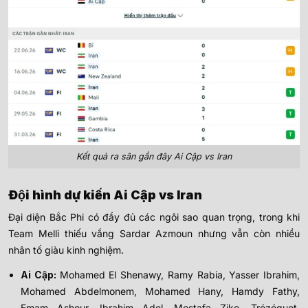
Kết quả ra sân gần đây Ai Cập vs Iran
Đội hình dự kiến Ai Cập vs Iran
Đại diện Bắc Phi có đầy đủ các ngôi sao quan trọng, trong khi
Team Melli thiếu vắng Sardar Azmoun nhưng vẫn còn nhiều
nhân tố giàu kinh nghiệm.
Ai Cập:
Mohamed El Shenawy, Ramy Rabia, Yasser Ibrahim,
Mohamed Abdelmonem, Mohamed Hany, Hamdy Fathy,
Emam Ashour, Ibrahim Adel, Mostafa Ziko, Trézéguet,