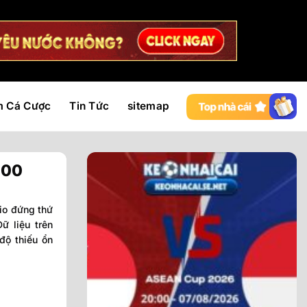
m Cá Cược
Tin Tức
sitemap
h00
io đứng thứ
ữ liệu trên
 độ thiếu ổn