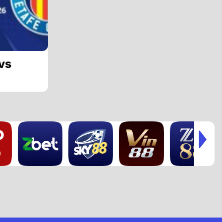
vs
ao Hữu