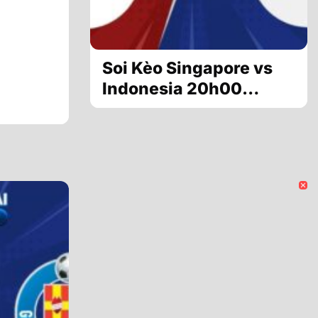
Soi Kèo Singapore vs
Indonesia 20h00
07/08/2026 – ASEAN
Cup 2026