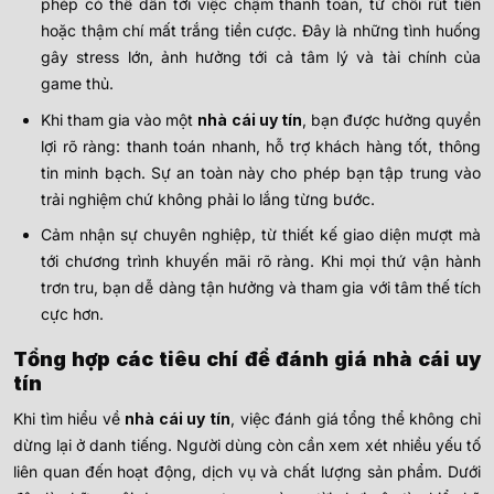
phép có thể dẫn tới việc chậm thanh toán, từ chối rút tiền
hoặc thậm chí mất trắng tiền cược. Đây là những tình huống
gây stress lớn, ảnh hưởng tới cả tâm lý và tài chính của
game thủ.
Khi tham gia vào một
nhà cái uy tín
, bạn được hưởng quyền
lợi rõ ràng: thanh toán nhanh, hỗ trợ khách hàng tốt, thông
tin minh bạch. Sự an toàn này cho phép bạn tập trung vào
trải nghiệm chứ không phải lo lắng từng bước.
Cảm nhận sự chuyên nghiệp, từ thiết kế giao diện mượt mà
tới chương trình khuyến mãi rõ ràng. Khi mọi thứ vận hành
trơn tru, bạn dễ dàng tận hưởng và tham gia với tâm thế tích
cực hơn.
Tổng hợp các tiêu chí để đánh giá nhà cái uy
tín
Khi tìm hiểu về
nhà cái uy tín
, việc đánh giá tổng thể không chỉ
dừng lại ở danh tiếng. Người dùng còn cần xem xét nhiều yếu tố
liên quan đến hoạt động, dịch vụ và chất lượng sản phẩm. Dưới