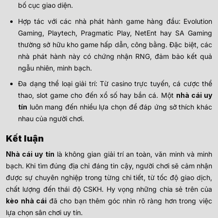
bố cục giao diện.
Hợp tác với các nhà phát hành game hàng đầu: Evolution
Gaming, Playtech, Pragmatic Play, NetEnt hay SA Gaming
thường sở hữu kho game hấp dẫn, công bằng. Đặc biệt, các
nhà phát hành này có chứng nhận RNG, đảm bảo kết quả
ngẫu nhiên, minh bạch.
Đa dạng thể loại giải trí: Từ casino trực tuyến, cá cược thể
thao, slot game cho đến xổ số hay bắn cá. Một
nhà cái uy
tín
luôn mang đến nhiều lựa chọn để đáp ứng sở thích khác
nhau của người chơi.
Kết luận
Nhà cái uy tín
là không gian giải trí an toàn, văn minh và minh
bạch. Khi tìm đúng địa chỉ đáng tin cậy, người chơi sẽ cảm nhận
được sự chuyên nghiệp trong từng chi tiết, từ tốc độ giao dịch,
chất lượng đến thái độ CSKH. Hy vọng những chia sẻ trên của
kèo nhà cái
đã cho bạn thêm góc nhìn rõ ràng hơn trong việc
lựa chọn sân chơi uy tín.