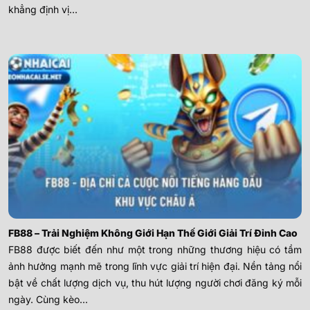
khẳng định vị...
FB88 – Trải Nghiệm Không Giới Hạn Thế Giới Giải Trí Đỉnh Cao
FB88 được biết đến như một trong những thương hiệu có tầm
ảnh hưởng mạnh mẽ trong lĩnh vực giải trí hiện đại. Nền tảng nổi
bật về chất lượng dịch vụ, thu hút lượng người chơi đăng ký mỗi
ngày. Cùng kèo...