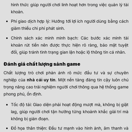
hình thức giúp người chơi linh hoạt hơn trong việc quản lý tài
khoản.
Phí giao dịch hợp lý: Hướng tới lợi ích người dùng bằng cách
giảm thiểu chi phí phát sinh.
Chính sách xác minh minh bạch: Các bước xác minh tài
khoản rút tiền nên được thực hiện rõ ràng, bảo mật tuyệt
đối, giúp tránh tình trạng gian lận hoặc lộ thông tin cá nhân.
Đánh giá chất lượng sảnh game
Chất lượng trò chơi phản ánh rõ mức đầu tư và sự chuyên
nghiệp của
nhà cái uy tín
. Một nền tảng đáng tin cậy luôn chú
trọng nâng cao trải nghiệm người chơi thông qua hệ thống game
phong phú, ổn định.
Tốc độ tải: Giao diện phải hoạt động mượt mà, không bị giật
lag, giúp người chơi tận hưởng từng khoảnh khắc giải trí mà
không bị gián đoạn.
Đồ họa thân thiện: Đầu tư mạnh vào hình ảnh, âm thanh và