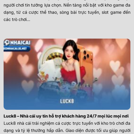
người chơi tin tưởng lựa chọn. Nền tảng nổi bật với kho game đa
dạng, từ cá cược thể thao, sòng bài trực tuyến, slot game đến
các trò chơi...
Luck8 – Nhà cái uy tín hỗ trợ khách hàng 24/7 mọi lúc mọi nơi
Luck8 nhà cái trải nghiệm cá cược trực tuyến với kho trò chơi đa
dạng và tỷ lệ thưởng hấp dẫn. Giao diện được tối ưu giúp người