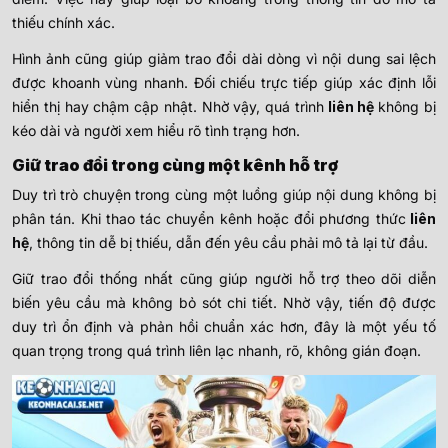
thiếu chính xác.
Hình ảnh cũng giúp giảm trao đổi dài dòng vì nội dung sai lệch
được khoanh vùng nhanh. Đối chiếu trực tiếp giúp xác định lỗi
hiển thị hay chậm cập nhật. Nhờ vậy, quá trình
liên hệ
không bị
kéo dài và người xem hiểu rõ tình trạng hơn.
Giữ trao đổi trong cùng một kênh hỗ trợ
Duy trì trò chuyện trong cùng một luồng giúp nội dung không bị
phân tán. Khi thao tác chuyển kênh hoặc đổi phương thức
liên
hệ
, thông tin dễ bị thiếu, dẫn đến yêu cầu phải mô tả lại từ đầu.
Giữ trao đổi thống nhất cũng giúp người hỗ trợ theo dõi diễn
biến yêu cầu mà không bỏ sót chi tiết. Nhờ vậy, tiến độ được
duy trì ổn định và phản hồi chuẩn xác hơn, đây là một yếu tố
quan trọng trong quá trình liên lạc nhanh, rõ, không gián đoạn.