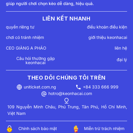
giúp người chơi chọn kèo dễ dàng, hiệu quả.
LIÊN KẾT NHANH
quyền riêng tư
điều khoản điều kiện
chơi có tránh nhiệm
giới thiệu keonhacai
CEO GIÀNG A PHÁO
liên hệ
Câu hỏi thường gặp
đại lý
keonhacai
THEO DÕI CHÚNG TÔI TRÊN
uniticket.com.ng
+84 333 666 999
hotro@keonhacai.com
109 Nguyễn Minh Châu, Phú Trung, Tân Phú, Hồ Chí Minh,
Việt Nam
Chính sách bảo mật
Miễn trừ trách nhiệm