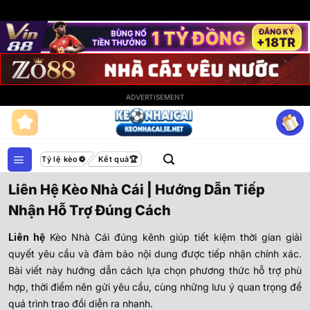
ADVERTISEMENT
Bỏ
qua
nội
dung
Tỷ lệ kèo
Kết quả
Liên Hệ Kèo Nhà Cái | Hướng Dẫn Tiếp
Nhận Hỗ Trợ Đúng Cách
Liên hệ
Kèo Nhà Cái đúng kênh giúp tiết kiệm thời gian giải
quyết yêu cầu và đảm bảo nội dung được tiếp nhận chính xác.
Bài viết này hướng dẫn cách lựa chọn phương thức hỗ trợ phù
hợp, thời điểm nên gửi yêu cầu, cùng những lưu ý quan trọng để
quá trình trao đổi diễn ra nhanh.