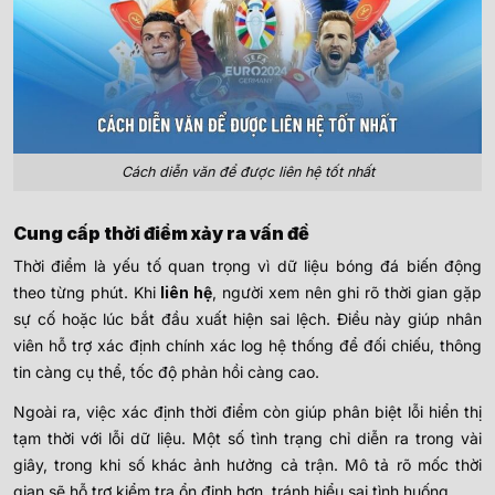
Cách diễn văn để được liên hệ tốt nhất
Cung cấp thời điểm xảy ra vấn đề
Thời điểm là yếu tố quan trọng vì dữ liệu bóng đá biến động
theo từng phút. Khi
liên hệ
, người xem nên ghi rõ thời gian gặp
sự cố hoặc lúc bắt đầu xuất hiện sai lệch. Điều này giúp nhân
viên hỗ trợ xác định chính xác log hệ thống để đối chiếu, thông
tin càng cụ thể, tốc độ phản hồi càng cao.
Ngoài ra, việc xác định thời điểm còn giúp phân biệt lỗi hiển thị
tạm thời với lỗi dữ liệu. Một số tình trạng chỉ diễn ra trong vài
giây, trong khi số khác ảnh hưởng cả trận. Mô tả rõ mốc thời
gian sẽ hỗ trợ kiểm tra ổn định hơn, tránh hiểu sai tình huống.