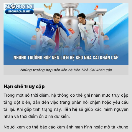
Những trường hợp nên liên hệ Kèo Nhà Cái khẩn cấp
Hạn chế truy cập
Trong một số thời điểm, hệ thống có thể ghi nhận mức truy cập
tăng đột biến, dẫn đến việc trang phản hồi chậm hoặc yêu cầu
tải lại. Khi gặp tình trạng này,
liên hệ
sẽ giúp xác minh nguyên
nhân và thời điểm ổn định dự kiến.
Người xem có thể báo cáo kèm ảnh màn hình hoặc mô tả khung