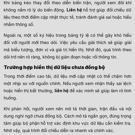
Khi bảng kèo thay đổi theo diễn biến trận, người xem đôi khi
không nắm rõ lý do biến động.
Liên hệ
hỗ trợ giúp đối chiếu dữ
liệu theo thời điểm cập nhật thực tế, tránh đánh giá sai hoặc hiểu
nhầm thông số.
Ngoài ra, một số ký hiệu trong bảng tỷ lệ có thể gây khó hiểu
đối với người mới theo dõi. Việc yêu cầu giải thích sẽ giúp giải
mã biểu tượng, đơn vị và giá trị hiển thị. Nhờ đó, quá trình theo
dõi trở nên rõ ràng, không bị gián đoạn hoặc rối thông tin.
Trường hợp hiển thị dữ liệu chưa đồng bộ
Trong thời điểm cao tải, dữ liệu mới cập nhật có thể chậm hơn
một nhịp so với nguồn chính. Nếu người xem nhận thấy sai lệch
hoặc hiển thị bất thường,
liên hệ
để xác minh sẽ giúp làm rõ tình
huống.
Khi phản hồi, người xem nên mô tả thời gian, trận đấu và nội
dung nghi ngờ chưa đồng bộ. Cách mô tả ngắn gọn, đúng trọng
tâm giúp bộ phận hỗ trợ xác định khu vực dữ liệu cần kiểm tra.
Nhờ vậy, quá trình đối chiếu diễn ra nhanh và chính xác.