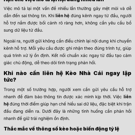
Việc mô tả lại một vấn đề nhiều lần thường gây mệt mỏi và dễ
dẫn đến sai thông tin. Khi
liên hệ
đúng kênh ngay từ đầu, người
hỗ trợ nắm được bối cảnh rõ ràng hơn, không cần yêu cầu bổ
sung dữ liệu từ đầu.
Ngoài ra, người gửi không cần điều chỉnh lại nội dung khi chuyển
kênh hỗ trợ. Mỗi yêu cầu được ghi nhận theo đúng trình tự, giúp
quá trình xử lý ổn định. Kết nối chuẩn xác ngay từ đầu tạo cảm
giác chủ động, dễ theo dõi tình trạng phản hồi.
Khi nào cần liên hệ Kèo Nhà Cái ngay lập
tức?
Trong một số trường hợp, người xem cần gửi yêu cầu hỗ trợ
nhanh để đảm bảo thông tin được xác minh kịp thời. Việc
liên
hệ
đúng thời điểm giúp hạn chế hiểu sai dữ liệu, đặc biệt khi trận
đấu đang diễn ra. Dưới đây là những tình huống cần phản hồi
nhanh để giữ trải nghiệm ổn định.
Thắc mắc về thông số kèo hoặc biến động tỷ lệ