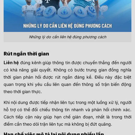
Những lý do cần liên hệ đúng phương cách
Rút ngắn thời gian
Liên hệ
đúng kênh giúp thông tin được chuyển thẳng đến người
có khả năng giải quyết. Không có bước trung gian đồng nghĩa
thời gian phản hồi được rút ngắn đáng kể. Điều này đặc biệt
quan trọng khi yêu cầu liên quan đến thông số trận biến động
theo thời gian thực.
Khi nội dung được tiếp nhận liên tục trong một luồng xử lý, người
hỗ trợ có thể đối chiếu thông tin nhanh và phản hồi chính xác.
Cách tiếp cận này giúp hạn chế gián đoạn, nhất là trong thời
điểm cần theo dõi trận liên tục mà không bị đứt quãng.
Hạn chế việc mô tả lại nội dung nhiều lần