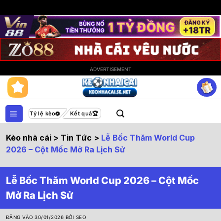
ADVERTISEMENT
Bỏ
qua
nội
dung
Tỷ lệ kèo
Kết quả
Kèo nhà cái
>
Tin Tức
>
Lễ Bốc Thăm World Cup
2026 – Cột Mốc Mở Ra Lịch Sử
Lễ Bốc Thăm World Cup 2026 – Cột Mốc
Mở Ra Lịch Sử
ĐĂNG VÀO
30/01/2026
BỞI
SEO