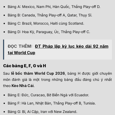
Bảng A: Mexico, Nam Phi, Hàn Quốc, Thắng Play-off D.
Bảng B: Canada, Thắng Play-off A, Qatar, Thụy Sĩ.
Bảng C: Brazil, Morocco, Haiti cùng Scotland.
Bảng D: Hoa Kỳ, Paraguay, Úc, Thắng Play-off C.
ĐỌC THÊM:
ĐT Pháp lập kỷ lục kéo dài 92 năm
tại World Cup
Các bảng E, F, G và H
Sau
lễ bốc thăm World Cup 2026
, bảng H được giới chuyên
môn đánh giá là một trong những bảng đấu đáng chú ý nhất
theo
Kèo Nhà Cái
.
Bảng E: Đức, Curacao, Bờ Biển Ngà với Ecuador.
Bảng F: Hà Lan, Nhật Bản, Thắng Play-off B, Tunisia.
Bảng G: Bỉ, Ai Cập, Iran với New Zealand.