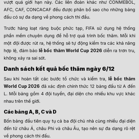
vượt quá giới hạn này. Các liên đoàn khác như CONMEBOL,
AFC, CAF, CONCACAF đều được phân bổ sao cho những bảng
đấu có sự đa dạng về phong cách thi đấu.
Trước hàng loạt ràng buộc phức tạp, FIFA sử dụng hệ thống
phần mềm chuyên dụng để hỗ trợ quá trình bốc thăm. Mỗi khi
một đội được rút ra, hệ thống sẽ tự động kiểm tra các khả năng
hợp lệ, đảm bảo
lễ bốc thăm World Cup 2026
diễn ra trơn tru,
không xảy ra sai sót.
Danh sách kết quả bốc thăm ngày 6/12
Sau khi hoàn tất các bước tổ chức và kiểm tra,
lễ bốc thăm
World Cup 2026
đã xác định chính thức 12 bảng đấu từ A đến
L. Mỗi bảng gồm 4 đội tuyển, đại diện cho nhiều khu vực khác
nhau trên thế giới.
Các bảng A, B, C và D
Bốn bảng đầu tiên quy tụ cả ba đội chủ nhà cùng nhiều đại diện
đến từ châu Á, châu Phi và châu Âu, tạo nên sự đa dạng rõ rệt
về phong cách thi đấu.