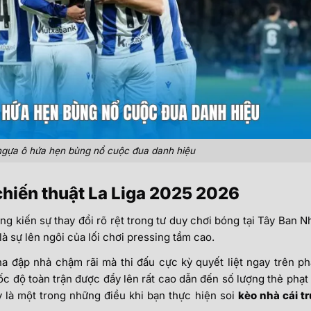
gựa ô hứa hẹn bùng nổ cuộc đua danh hiệu
chiến thuật La Liga 2025 2026
g kiến sự thay đổi rõ rệt trong tư duy chơi bóng tại Tây Ban N
à sự lên ngôi của lối chơi pressing tầm cao.
 đập nhả chậm rãi mà thi đấu cực kỳ quyết liệt ngay trên p
ốc độ toàn trận được đẩy lên rất cao dẫn đến số lượng thẻ phạt
 là một trong những điều khi bạn thực hiện soi
kèo nhà cái t