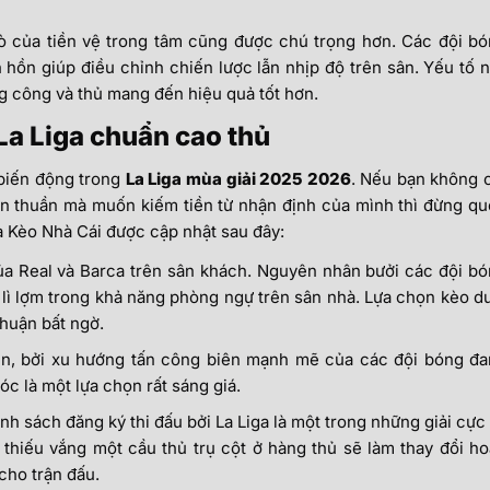
trò của tiền vệ trong tâm cũng được chú trọng hơn. Các đội b
 hồn giúp điều chỉnh chiến lược lẫn nhịp độ trên sân. Yếu tố 
ng công và thủ mang đến hiệu quả tốt hơn.
La Liga chuẩn cao thủ
biến động trong
La Liga mùa giải 2025 2026
. Nếu bạn không 
n thuần mà muốn kiếm tiền từ nhận định của mình thì đừng q
a Kèo Nhà Cái được cập nhật sau đây:
ủa Real và Barca trên sân khách. Nguyên nhân bưởi các đội b
lì lợm trong khả năng phòng ngự trên sân nhà. Lựa chọn kèo d
nhuận bất ngờ.
ên, bởi xu hướng tấn công biên mạnh mẽ của các đội bóng đ
c là một lựa chọn rất sáng giá.
h sách đăng ký thi đấu bởi La Liga là một trong những giải cực
ệc thiếu vắng một cầu thủ trụ cột ở hàng thủ sẽ làm thay đổi h
cho trận đấu.