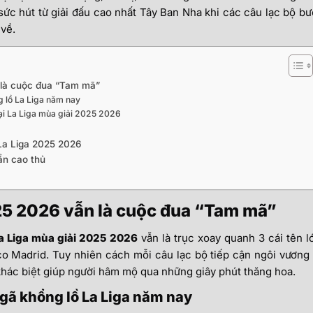
ức hút từ giải đấu cao nhất Tây Ban Nha khi các câu lạc bộ b
 về.
 là cuộc đua “Tam mã”
g lồ La Liga năm nay
ại La Liga mùa giải 2025 2026
 La Liga 2025 2026
ẩn cao thủ
25 2026 vẫn là cuộc đua “Tam mã”
a Liga mùa giải 2025 2026
vẫn là trục xoay quanh 3 cái tên l
co Madrid. Tuy nhiên cách mỗi câu lạc bộ tiếp cận ngôi vương 
ác biệt giúp người hâm mộ qua những giây phút thăng hoa.
 gã khổng lồ La Liga năm nay