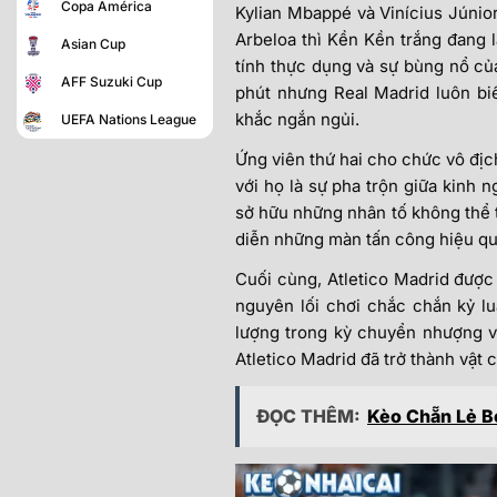
Copa América
Kylian Mbappé và Vinícius Júnior
Arbeloa thì Kền Kền trắng đang l
Asian Cup
tính thực dụng và sự bùng nổ củ
AFF Suzuki Cup
phút nhưng Real Madrid luôn biế
khắc ngắn ngủi.
UEFA Nations League
Ứng viên thứ hai cho chức vô địc
với họ là sự pha trộn giữa kinh n
sở hữu những nhân tố không thể t
diễn những màn tấn công hiệu qu
Cuối cùng, Atletico Madrid được 
nguyên lối chơi chắc chắn kỷ lu
lượng trong kỳ chuyển nhượng vừ
Atletico Madrid đã trở thành vật 
ĐỌC THÊM:
Kèo Chẵn Lẻ B