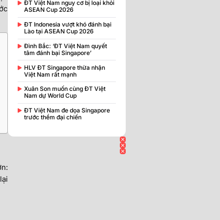
ĐT Việt Nam nguy cơ bị loại khỏi
ước
ASEAN Cup 2026
ĐT Indonesia vượt khó đánh bại
Lào tại ASEAN Cup 2026
Đình Bắc: ‘ĐT Việt Nam quyết
tâm đánh bại Singapore’
HLV ĐT Singapore thừa nhận
Việt Nam rất mạnh
Xuân Son muốn cùng ĐT Việt
Nam dự World Cup
ĐT Việt Nam đe dọa Singapore
trước thềm đại chiến
ớn:
lại