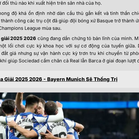
 đối thủ nào khi xuất hiện trên sân nhà của họ.
phong độ khá ổn định nhờ dàn cầu thủ gắn kết và tinh thần ch
 thành công các trụ cột đã giúp đội bóng xứ Basque trở thành 
 Champions League mùa sau.
 giải 2025 2026
cũng đang dần chứng tỏ bản lĩnh của mình. 
 một lối chơi cực kỳ khoa học với sự cơ động của tuyến giữa.
đắt giá nhưng sự vận hành cực kỳ trơn tru khi chuyển từ ph
khí giúp Sociedad cầm chân cả Real lẫn Barca ở giai đoạn lượt đ
a Giải 2025 2026 - Bayern Munich Sẽ Thống Trị