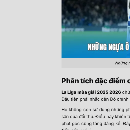
Những n
Phân tích đặc điểm 
La Liga mùa giải 2025 2026
chứn
Đầu tiên phải nhắc đến Đó chính l
Họ không còn sử dụng những pha
sân của đối thủ. Điều này khiến t
phạt góc cũng tăng đáng kể. Đây