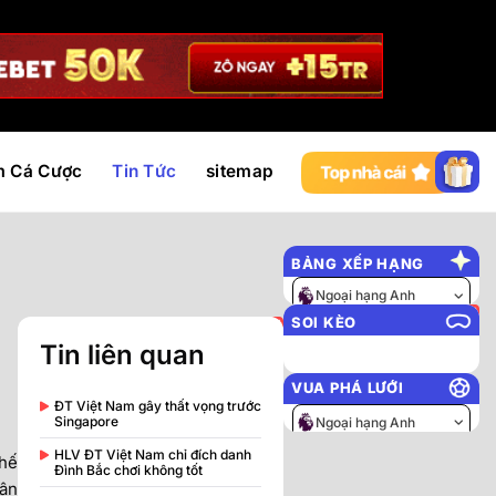
m Cá Cược
Tin Tức
sitemap
BẢNG XẾP HẠNG
Ngoại hạng Anh
SOI KÈO
Tin liên quan
VUA PHÁ LƯỚI
ĐT Việt Nam gây thất vọng trước
Singapore
Ngoại hạng Anh
HLV ĐT Việt Nam chỉ đích danh
thế
Đình Bắc chơi không tốt
hận