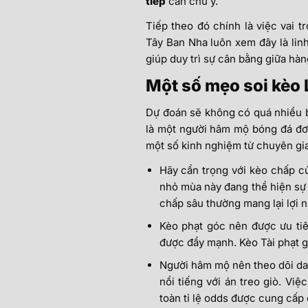
tiếp
cần chú ý.
Tiếp theo đó chính là việc vai 
Tây Ban Nha luôn xem đây là linh
giúp duy trì sự cân bằng giữa hà
Một số mẹo soi kèo 
Dự đoán sẽ không có quá nhiều 
là một người hâm mộ bóng đá đơ
một số kinh nghiệm từ chuyên gi
Hãy cẩn trọng với kèo chấp c
nhỏ mùa này đang thể hiện sự 
chấp sâu thường mang lại lợi 
Kèo phạt góc nên được ưu ti
được đẩy mạnh. Kèo Tài phạt gó
Người hâm mộ nên theo dõi dan
nổi tiếng với án treo giò. Vi
toàn tỉ lệ odds được cung cấp 