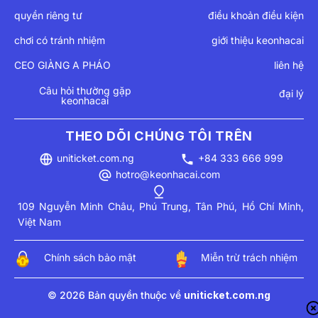
quyền riêng tư
điều khoản điều kiện
chơi có tránh nhiệm
giới thiệu keonhacai
CEO GIÀNG A PHÁO
liên hệ
Câu hỏi thường gặp
đại lý
keonhacai
THEO DÕI CHÚNG TÔI TRÊN
uniticket.com.ng
+84 333 666 999
hotro@keonhacai.com
109 Nguyễn Minh Châu, Phú Trung, Tân Phú, Hồ Chí Minh,
Việt Nam
Chính sách bảo mật
Miễn trừ trách nhiệm
© 2026 Bản quyền thuộc về
uniticket.com.ng