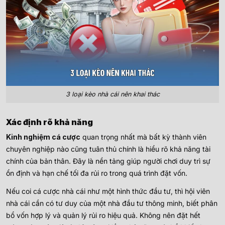
3 loại kèo nhà cái nên khai thác
Xác định rõ khả năng
Kinh nghiệm cá cược
quan trọng nhất mà bất kỳ thành viên
chuyên nghiệp nào cũng tuân thủ chính là hiểu rõ khả năng tài
chính của bản thân. Đây là nền tảng giúp người chơi duy trì sự
ổn định và hạn chế tối đa rủi ro trong quá trình đặt vốn.
Nếu coi cá cược nhà cái như một hình thức đầu tư, thì hội viên
nhà cái cần có tư duy của một nhà đầu tư thông minh, biết phân
bổ vốn hợp lý và quản lý rủi ro hiệu quả. Không nên đặt hết