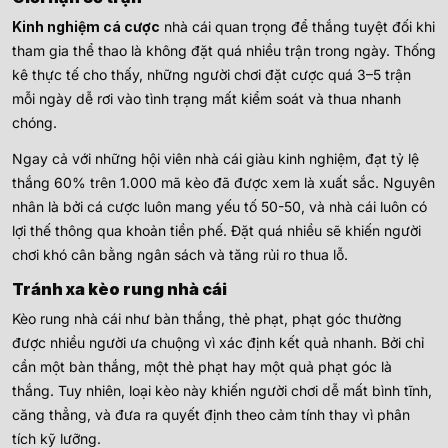
Kinh nghiệm cá cược
nhà cái quan trọng để thắng tuyệt đối khi
tham gia thể thao là không đặt quá nhiều trận trong ngày. Thống
kê thực tế cho thấy, những người chơi đặt cược quá 3–5 trận
mỗi ngày dễ rơi vào tình trạng mất kiểm soát và thua nhanh
chóng.
Ngay cả với những hội viên nhà cái giàu kinh nghiệm, đạt tỷ lệ
thắng 60% trên 1.000 mã kèo đã được xem là xuất sắc. Nguyên
nhân là bởi cá cược luôn mang yếu tố 50-50, và nhà cái luôn có
lợi thế thông qua khoản tiền phế. Đặt quá nhiều sẽ khiến người
chơi khó cân bằng ngân sách và tăng rủi ro thua lỗ.
Tránh xa kèo rung nhà cái
Kèo rung nhà cái như bàn thắng, thẻ phạt, phạt góc thường
được nhiều người ưa chuộng vì xác định kết quả nhanh. Bởi chỉ
cần một bàn thắng, một thẻ phạt hay một quả phạt góc là
thắng. Tuy nhiên, loại kèo này khiến người chơi dễ mất bình tĩnh,
căng thẳng, và đưa ra quyết định theo cảm tính thay vì phân
tích kỹ lưỡng.