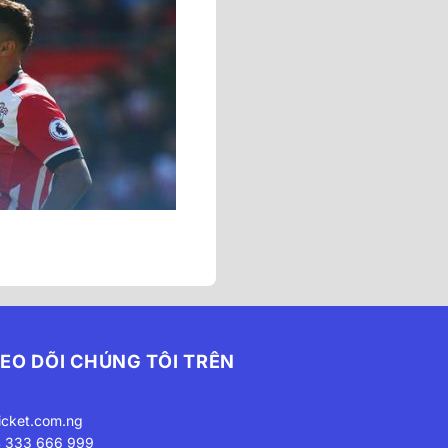
EO DÕI CHÚNG TÔI TRÊN
ticket.com.ng
quả bóng đá
chỉ trong vài
 333 666 999