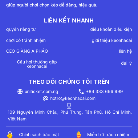
giúp người chơi chọn kèo dễ dàng, hiệu quả.
LIÊN KẾT NHANH
quyền riêng tư
điều khoản điều kiện
chơi có tránh nhiệm
giới thiệu keonhacai
CEO GIÀNG A PHÁO
liên hệ
Câu hỏi thường gặp
đại lý
keonhacai
THEO DÕI CHÚNG TÔI TRÊN
uniticket.com.ng
+84 333 666 999
hotro@keonhacai.com
109 Nguyễn Minh Châu, Phú Trung, Tân Phú, Hồ Chí Minh,
Việt Nam
Chính sách bảo mật
Miễn trừ trách nhiệm