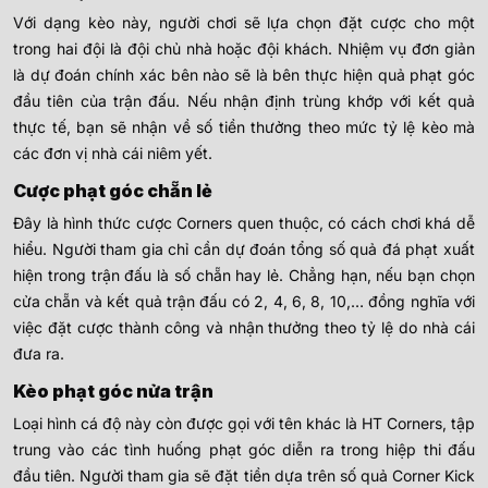
Với dạng kèo này, người chơi sẽ lựa chọn đặt cược cho một
trong hai đội là đội chủ nhà hoặc đội khách. Nhiệm vụ đơn giản
là dự đoán chính xác bên nào sẽ là bên thực hiện quả phạt góc
đầu tiên của trận đấu. Nếu nhận định trùng khớp với kết quả
thực tế, bạn sẽ nhận về số tiền thưởng theo mức tỷ lệ kèo mà
các đơn vị nhà cái niêm yết.
Cược phạt góc chẵn lẻ
Đây là hình thức cược Corners quen thuộc, có cách chơi khá dễ
hiểu. Người tham gia chỉ cần dự đoán tổng số quả đá phạt xuất
hiện trong trận đấu là số chẵn hay lẻ. Chẳng hạn, nếu bạn chọn
cửa chẵn và kết quả trận đấu có 2, 4, 6, 8, 10,… đồng nghĩa với
việc đặt cược thành công và nhận thưởng theo tỷ lệ do nhà cái
đưa ra.
Kèo phạt góc nửa trận
Loại hình cá độ này còn được gọi với tên khác là HT Corners, tập
trung vào các tình huống phạt góc diễn ra trong hiệp thi đấu
đầu tiên. Người tham gia sẽ đặt tiền dựa trên số quả Corner Kick