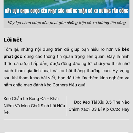
Hãy lựa chọn cược kèo phạt góc những trận có xu hướng tấn công
Lời kết
Tóm lại, những nội dung trên đã giúp bạn hiểu rõ hơn về
kèo
phạt góc
cùng các thông tin quan trọng liên quan. Đây là hình
thức cá cược hấp dẫn, được đông đảo người chơi yêu thích nhờ
cách tham gia linh hoạt và cơ hội thắng thưởng cao. Hy vọng
sau khi tham khảo bài viết, bạn đã tích lũy thêm kinh nghiệm và
nắm chắc mẹo đánh kèo Corners hiệu quả.
Kèo Chẵn Lẻ Bóng Đá – Khái
Đọc Kèo Tài Xỉu 3.5 Thế Nào
Niệm Và Mẹo Chơi Sinh Lời Hữu
Chính Xác? 03 Bí Kíp Cược Hay
Ích