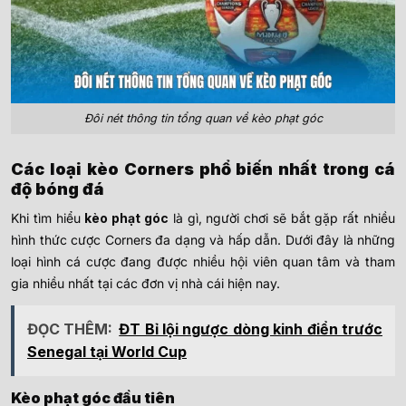
Đôi nét thông tin tổng quan về kèo phạt góc
Các loại kèo Corners phổ biến nhất trong cá
độ bóng đá
Khi tìm hiểu
kèo phạt góc
là gì, người chơi sẽ bắt gặp rất nhiều
hình thức cược Corners đa dạng và hấp dẫn. Dưới đây là những
loại hình cá cược đang được nhiều hội viên quan tâm và tham
gia nhiều nhất tại các đơn vị nhà cái hiện nay.
ĐỌC THÊM:
ĐT Bỉ lội ngược dòng kinh điển trước
Senegal tại World Cup
Kèo phạt góc đầu tiên