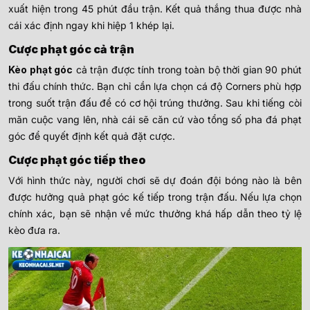
xuất hiện trong 45 phút đầu trận. Kết quả thắng thua được nhà
cái xác định ngay khi hiệp 1 khép lại.
Cược phạt góc cả trận
Kèo phạt góc
cả trận được tính trong toàn bộ thời gian 90 phút
thi đấu chính thức. Bạn chỉ cần lựa chọn cá độ Corners phù hợp
trong suốt trận đấu để có cơ hội trúng thưởng. Sau khi tiếng còi
mãn cuộc vang lên, nhà cái sẽ căn cứ vào tổng số pha đá phạt
góc để quyết định kết quả đặt cược.
Cược phạt góc tiếp theo
Với hình thức này, người chơi sẽ dự đoán đội bóng nào là bên
được hưởng quả phạt góc kế tiếp trong trận đấu. Nếu lựa chọn
chính xác, bạn sẽ nhận về mức thưởng khá hấp dẫn theo tỷ lệ
kèo đưa ra.