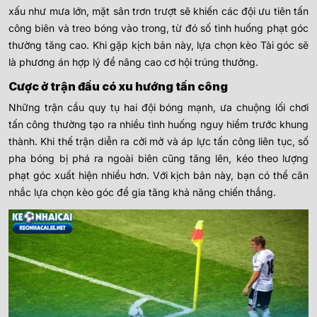
xấu như mưa lớn, mặt sân trơn trượt sẽ khiến các đội ưu tiên tấn
công biên và treo bóng vào trong, từ đó số tình huống phạt góc
thường tăng cao. Khi gặp kịch bản này, lựa chọn kèo Tài góc sẽ
là phương án hợp lý để nâng cao cơ hội trúng thưởng.
Cược ở trận đấu có xu hướng tấn công
Những trận cầu quy tụ hai đội bóng mạnh, ưa chuộng lối chơi
tấn công thường tạo ra nhiều tình huống nguy hiểm trước khung
thành. Khi thế trận diễn ra cởi mở và áp lực tấn công liên tục, số
pha bóng bị phá ra ngoài biên cũng tăng lên, kéo theo lượng
phạt góc xuất hiện nhiều hơn. Với kịch bản này, bạn có thể cân
nhắc lựa chọn kèo góc để gia tăng khả năng chiến thắng.