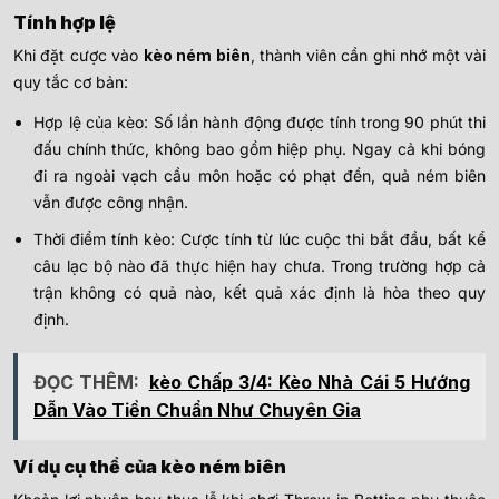
Tính hợp lệ
Khi đặt cược vào
kèo ném biên
, thành viên cần ghi nhớ một vài
quy tắc cơ bản:
Hợp lệ của kèo: Số lần hành động được tính trong 90 phút thi
đấu chính thức, không bao gồm hiệp phụ. Ngay cả khi bóng
đi ra ngoài vạch cầu môn hoặc có phạt đền, quả ném biên
vẫn được công nhận.
Thời điểm tính kèo: Cược tính từ lúc cuộc thi bắt đầu, bất kể
câu lạc bộ nào đã thực hiện hay chưa. Trong trường hợp cả
trận không có quả nào, kết quả xác định là hòa theo quy
định.
ĐỌC THÊM:
kèo Chấp 3/4: Kèo Nhà Cái 5 Hướng
Dẫn Vào Tiền Chuẩn Như Chuyên Gia
Ví dụ cụ thể của kèo ném biên