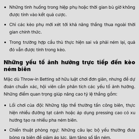
Những tình huống trong hiệp phụ hoặc thời gian bù giờ không
được tính vào kết quả cược.
Chỉ các kèo phụ mới xét tới khả năng thắng thua ngoài thời
gian chính thức.
Trong trường hợp cầu thủ thực hiện sai và phải ném lại, quả
đó vẫn được tính trong kèo.
Những yếu tố ảnh hưởng trực tiếp đến kèo
ném biên
Mặc dù Throw-in Betting sở hữu luật chơi đơn giản, nhưng để dự
đoán chuẩn xác, hội viên cần phân tích các yếu tố ảnh hưởng.
Những điểm quan trọng giúp nâng cao tỷ lệ thắng gồm:
Lối chơi của đội: Những tập thể thường tấn công biên, thực
hiện nhiều đường tạt cánh hoặc áp dụng pressing cao có xu
hướng tạo ra nhiều pha ném biên.
Chiến thuật phòng ngự: Những câu lạc bộ yếu thường đưa
bóng ra biên để giảm áp lực, làm tăng số lần ném.