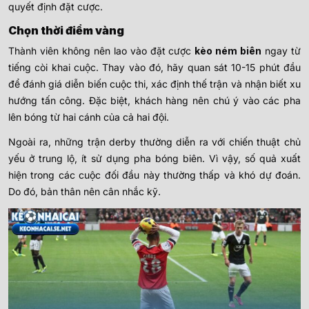
quyết định đặt cược.
Chọn thời điểm vàng
Thành viên không nên lao vào đặt cược
kèo ném biên
ngay từ
tiếng còi khai cuộc. Thay vào đó, hãy quan sát 10-15 phút đầu
để đánh giá diễn biến cuộc thi, xác định thế trận và nhận biết xu
hướng tấn công. Đặc biệt, khách hàng nên chú ý vào các pha
lên bóng từ hai cánh của cả hai đội.
Ngoài ra, những trận derby thường diễn ra với chiến thuật chủ
yếu ở trung lộ, ít sử dụng pha bóng biên. Vì vậy, số quả xuất
hiện trong các cuộc đối đầu này thường thấp và khó dự đoán.
Do đó, bản thân nên cân nhắc kỹ.