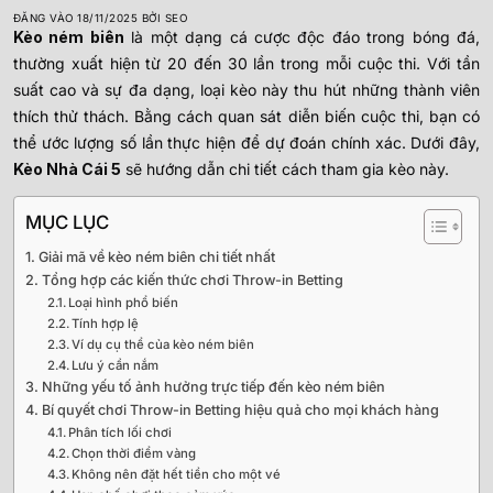
ĐĂNG VÀO
18/11/2025
BỞI
SEO
Kèo ném biên
là một dạng cá cược độc đáo trong bóng đá,
thường xuất hiện từ 20 đến 30 lần trong mỗi cuộc thi. Với tần
suất cao và sự đa dạng, loại kèo này thu hút những thành viên
thích thử thách. Bằng cách quan sát diễn biến cuộc thi, bạn có
thể ước lượng số lần thực hiện để dự đoán chính xác. Dưới đây,
Kèo Nhà Cái 5
sẽ hướng dẫn chi tiết cách tham gia kèo này.
MỤC LỤC
Giải mã về kèo ném biên chi tiết nhất
Tổng hợp các kiến thức chơi Throw-in Betting
Loại hình phổ biến
Tính hợp lệ
Ví dụ cụ thể của kèo ném biên
Lưu ý cần nắm
Những yếu tố ảnh hưởng trực tiếp đến kèo ném biên
Bí quyết chơi Throw-in Betting hiệu quả cho mọi khách hàng
Phân tích lối chơi
Chọn thời điểm vàng
Không nên đặt hết tiền cho một vé