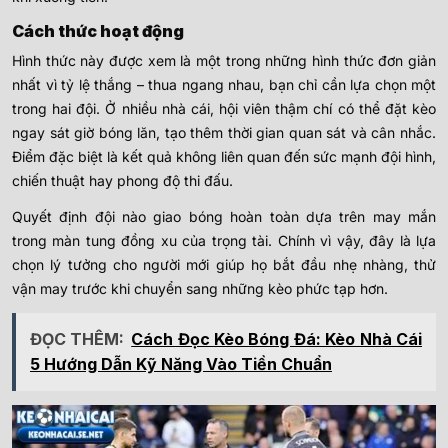
Cách thức hoạt động
Hình thức này được xem là một trong những hình thức đơn giản
nhất vì tỷ lệ thắng – thua ngang nhau, bạn chỉ cần lựa chọn một
trong hai đội. Ở nhiều nhà cái, hội viên thậm chí có thể đặt kèo
ngay sát giờ bóng lăn, tạo thêm thời gian quan sát và cân nhắc.
Điểm đặc biệt là kết quả không liên quan đến sức mạnh đội hình,
chiến thuật hay phong độ thi đấu.
Quyết định đội nào giao bóng hoàn toàn dựa trên may mắn
trong màn tung đồng xu của trọng tài. Chính vì vậy, đây là lựa
chọn lý tưởng cho người mới giúp họ bắt đầu nhẹ nhàng, thử
vận may trước khi chuyển sang những kèo phức tạp hơn.
ĐỌC THÊM:
Cách Đọc Kèo Bóng Đá: Kèo Nhà Cái
5 Hướng Dẫn Kỹ Năng Vào Tiền Chuẩn