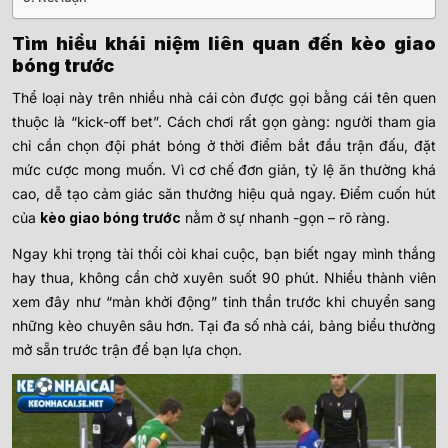
Tìm hiểu khái niệm liên quan đến kèo giao
bóng trước
Thể loại này trên nhiều nhà cái còn được gọi bằng cái tên quen
thuộc là “kick-off bet”. Cách chơi rất gọn gàng: người tham gia
chỉ cần chọn đội phát bóng ở thời điểm bắt đầu trận đấu, đặt
mức cược mong muốn. Vì cơ chế đơn giản, tỷ lệ ăn thường khá
cao, dễ tạo cảm giác săn thưởng hiệu quả ngay. Điểm cuốn hút
của
kèo giao bóng trước
nằm ở sự nhanh -gọn – rõ ràng.
Ngay khi trọng tài thổi còi khai cuộc, bạn biết ngay mình thắng
hay thua, không cần chờ xuyên suốt 90 phút. Nhiều thành viên
xem đây như “màn khởi động” tinh thần trước khi chuyển sang
những kèo chuyên sâu hơn. Tại đa số nhà cái, bảng biểu thường
mở sẵn trước trận để bạn lựa chọn.