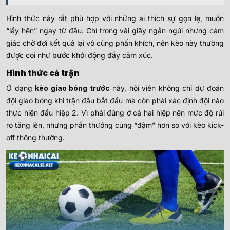
Hình thức này rất phù hợp với những ai thích sự gọn lẹ, muốn
“lấy hên” ngay từ đầu. Chỉ trong vài giây ngắn ngủi nhưng cảm
giác chờ đợi kết quả lại vô cùng phấn khích, nên kèo này thường
được coi như bước khởi động đầy cảm xúc.
Hình thức cả trận
Ở dạng
kèo giao bóng trước
này, hội viên không chỉ dự đoán
đội giao bóng khi trận đấu bắt đầu mà còn phải xác định đội nào
thực hiện đầu hiệp 2. Vì phải đúng ở cả hai hiệp nên mức độ rủi
ro tăng lên, nhưng phần thưởng cũng “đậm” hơn so với kèo kick-
off thông thường.