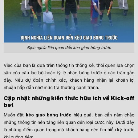
Định nghĩa liên quan đến kèo giao bóng trước
Việc của bạn là dựa trên thông tin thống kê, thói quen lựa chọn
sân của câu lạc bộ hoặc tỷ lệ nhận bóng trước ở các trận gần
đây. Nếu dự đoán chính xác, khách hàng nhận lại khoản lợi
nhuận hấp dẫn nhờ mức trả thưởng cạnh tranh.
Cập nhật những kiến thức hữu ích về Kick-off
bet
Muốn đặt
kèo giao bóng trước
hiệu quả, bạn cần nắm chắc
những thông tin nền tảng liên quan đến loại cược này. Dưới đây
là những điểm quan trọng mà khách hàng nên tìm hiểu kỹ trước
khi xuống tiền: