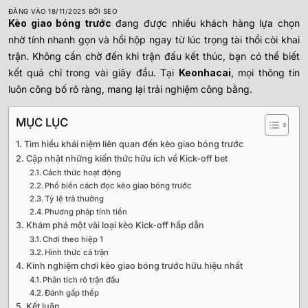
ĐĂNG VÀO
18/11/2025
BỞI
SEO
Kèo giao bóng trước
đang được nhiều khách hàng lựa chọn
nhờ tính nhanh gọn và hồi hộp ngay từ lúc trọng tài thổi còi khai
trận. Không cần chờ đến khi trận đấu kết thúc, bạn có thể biết
kết quả chỉ trong vài giây đầu. Tại
Keonhacai
, mọi thông tin
luôn công bố rõ ràng, mang lại trải nghiệm công bằng.
MỤC LỤC
Tìm hiểu khái niệm liên quan đến kèo giao bóng trước
Cập nhật những kiến thức hữu ích về Kick-off bet
Cách thức hoạt động
Phổ biến cách đọc kèo giao bóng trước
Tỷ lệ trả thưởng
Phương pháp tính tiền
Khám phá một vài loại kèo Kick-off hấp dẫn
Chơi theo hiệp 1
Hình thức cả trận
Kinh nghiệm chơi kèo giao bóng trước hữu hiệu nhất
Phân tích rõ trận đấu
Đánh gấp thếp
Kết luận