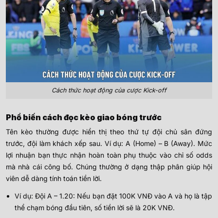
Cách thức hoạt động của cược Kick-off
Phổ biến cách đọc kèo giao bóng trước
Tên kèo thường được hiển thị theo thứ tự đội chủ sân đứng
trước, đội làm khách xếp sau. Ví dụ: A (Home) – B (Away). Mức
lợi nhuận bạn thực nhận hoàn toàn phụ thuộc vào chỉ số odds
mà nhà cái công bố. Chúng thường ở dạng thập phân giúp hội
viên dễ dàng tính toán tiền lời.
Ví dụ: Đội A – 1.20: Nếu bạn đặt 100K VNĐ vào A và họ là tập
thể chạm bóng đầu tiên, số tiền lời sẽ là 20K VNĐ.