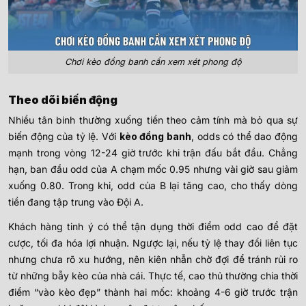
Chơi kèo đồng banh cần xem xét phong độ
Theo dõi biến động
Nhiều tân binh thường xuống tiền theo cảm tính mà bỏ qua sự
biến động của tỷ lệ. Với
kèo đồng banh
, odds có thể dao động
mạnh trong vòng 12-24 giờ trước khi trận đấu bắt đầu. Chẳng
hạn, ban đầu odd của A chạm mốc 0.95 nhưng vài giờ sau giảm
xuống 0.80. Trong khi, odd của B lại tăng cao, cho thấy dòng
tiền đang tập trung vào Đội A.
Khách hàng tinh ý có thể tận dụng thời điểm odd cao để đặt
cược, tối đa hóa lợi nhuận. Ngược lại, nếu tỷ lệ thay đổi liên tục
nhưng chưa rõ xu hướng, nên kiên nhẫn chờ đợi để tránh rủi ro
từ những bẫy kèo của nhà cái. Thực tế, cao thủ thường chia thời
điểm “vào kèo đẹp” thành hai mốc: khoảng 4-6 giờ trước trận