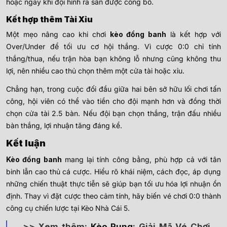
hoặc ngay khi đội hình ra sân được công bố.
Kết hợp thêm Tài Xỉu
Một mẹo nâng cao khi chơi
kèo đồng banh
là kết hợp với
Over/Under để tối ưu cơ hội thắng. Vì cược 0:0 chỉ tính
thắng/thua, nếu trận hòa bạn không lỗ nhưng cũng không thu
lợi, nên nhiều cao thủ chọn thêm một cửa tài hoặc xỉu.
Chẳng hạn, trong cuộc đối đầu giữa hai bên sở hữu lối chơi tấn
công, hội viên có thể vào tiền cho đội mạnh hơn và đồng thời
chọn cửa tài 2.5 bàn. Nếu đội bạn chọn thắng, trận đấu nhiều
bàn thắng, lợi nhuận tăng đáng kể.
Kết luận
Kèo đồng banh
mang lại tính công bằng, phù hợp cả với tân
binh lẫn cao thủ cá cược. Hiểu rõ khái niệm, cách đọc, áp dụng
những chiến thuật thực tiễn sẽ giúp bạn tối ưu hóa lợi nhuận ổn
định. Thay vì đặt cược theo cảm tính, hãy biến vé chơi 0:0 thành
công cụ chiến lược tại Kèo Nhà Cái 5.
>> Xem thêm:
Kèo Rung
: Giải Mã Vé Chơi