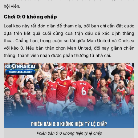
hội viên.
Chơi 0:0 không chấp
Loại kèo này rất đơn giản để tham gia, bởi bạn chỉ cần đặt cược
dựa trên kết quả cuối cùng của trận đấu để xác định thắng
thua. Chẳng hạn, trong cuộc so tài giữa Man United và Chelsea
với kèo 0. Nếu bản thân chọn Man United, đội này giành chiến
thắng, thành viên nhận được phần thưởng từ nhà cái.
Phiên bản 0:0 không hiện tỷ lệ chấp