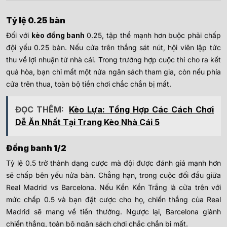
Tỷ lệ 0.25 bàn
Đối với
kèo đồng banh
0.25, tập thể mạnh hơn buộc phải chấp
đội yếu 0.25 bàn. Nếu cửa trên thắng sát nút, hội viên lập tức
thu về lợi nhuận từ nhà cái. Trong trường hợp cuộc thi cho ra kết
quả hòa, bạn chỉ mất một nửa ngân sách tham gia, còn nếu phía
cửa trên thua, toàn bộ tiền chơi chắc chắn bị mất.
ĐỌC THÊM:
Kèo Lựa: Tổng Hợp Các Cách Chơi
Dễ Ăn Nhất Tại Trang Kèo Nhà Cái 5
Đồng banh 1/2
Tỷ lệ 0.5 trở thành dạng cược mà đội được đánh giá mạnh hơn
sẽ chấp bên yếu nửa bàn. Chẳng hạn, trong cuộc đối đầu giữa
Real Madrid vs Barcelona. Nếu Kền Kền Trắng là cửa trên với
mức chấp 0.5 và bạn đặt cược cho họ, chiến thắng của Real
Madrid sẽ mang về tiền thưởng. Ngược lại, Barcelona giành
chiến thắng, toàn bộ ngân sách chơi chắc chắn bị mất.