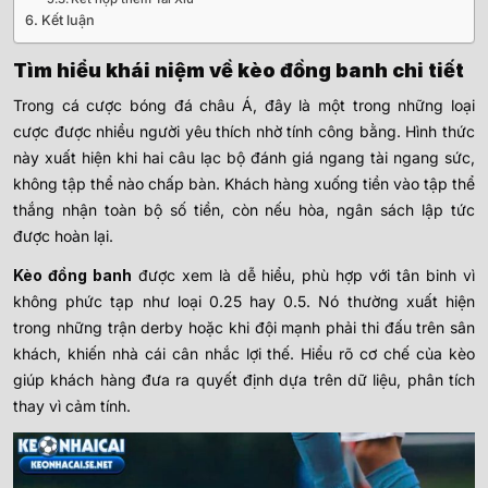
Kết luận
Tìm hiểu khái niệm về kèo đồng banh chi tiết
Trong cá cược bóng đá châu Á, đây là một trong những loại
cược được nhiều người yêu thích nhờ tính công bằng. Hình thức
này xuất hiện khi hai câu lạc bộ đánh giá ngang tài ngang sức,
không tập thể nào chấp bàn. Khách hàng xuống tiền vào tập thể
thắng nhận toàn bộ số tiền, còn nếu hòa, ngân sách lập tức
được hoàn lại.
Kèo đồng banh
được xem là dễ hiểu, phù hợp với tân binh vì
không phức tạp như loại 0.25 hay 0.5. Nó thường xuất hiện
trong những trận derby hoặc khi đội mạnh phải thi đấu trên sân
khách, khiến nhà cái cân nhắc lợi thế. Hiểu rõ cơ chế của kèo
giúp khách hàng đưa ra quyết định dựa trên dữ liệu, phân tích
thay vì cảm tính.