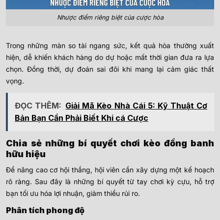
Nhược điểm riêng biệt của cược hòa
Trong những màn so tài ngang sức, kết quả hòa thường xuất
hiện, dễ khiến khách hàng do dự hoặc mất thời gian đưa ra lựa
chọn. Đồng thời, dự đoán sai đôi khi mang lại cảm giác thất
vọng.
ĐỌC THÊM:
Giải Mã Kèo Nhà Cái 5: Kỹ Thuật Cơ
Bản Bạn Cần Phải Biết Khi cá Cược
Chia sẻ những bí quyết chơi kèo đồng banh
hữu hiệu
Để nâng cao cơ hội thắng, hội viên cần xây dựng một kế hoạch
rõ ràng. Sau đây là những bí quyết từ tay chơi kỳ cựu, hỗ trợ
bạn tối ưu hóa lợi nhuận, giảm thiểu rủi ro.
Phân tích phong độ