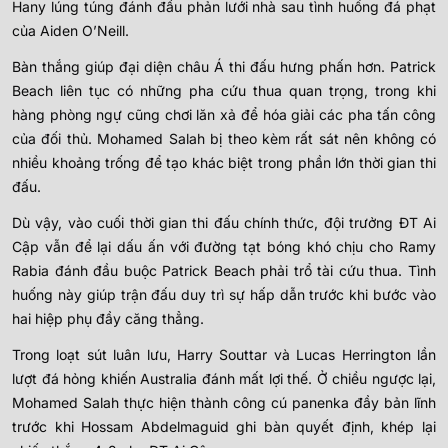
Hany lúng túng đánh đầu phản lưới nhà sau tình huống đá phạt
của Aiden O’Neill.
Bàn thắng giúp đại diện châu Á thi đấu hưng phấn hơn. Patrick
Beach liên tục có những pha cứu thua quan trọng, trong khi
hàng phòng ngự cũng chơi lăn xả để hóa giải các pha tấn công
của đối thủ. Mohamed Salah bị theo kèm rất sát nên không có
nhiều khoảng trống để tạo khác biệt trong phần lớn thời gian thi
đấu.
Dù vậy, vào cuối thời gian thi đấu chính thức, đội trưởng ĐT Ai
Cập vẫn để lại dấu ấn với đường tạt bóng khó chịu cho Ramy
Rabia đánh đầu buộc Patrick Beach phải trổ tài cứu thua. Tình
huống này giúp trận đấu duy trì sự hấp dẫn trước khi bước vào
hai hiệp phụ đầy căng thẳng.
Trong loạt sút luân lưu, Harry Souttar và Lucas Herrington lần
lượt đá hỏng khiến Australia đánh mất lợi thế. Ở chiều ngược lại,
Mohamed Salah thực hiện thành công cú panenka đầy bản lĩnh
trước khi Hossam Abdelmaguid ghi bàn quyết định, khép lại