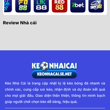
Review Nhà cái
Kèo Nhà Cái
là trang cập nhật tỷ lệ kèo bóng đá nhanh và
chính xác, cung cấp soi kèo, nhận định và dự đoán kết quả
cho mọi giải đấu. Giao diện thân thiện, thông tin minh bạch
giúp người chơi chọn kèo dễ dàng, hiệu quả.