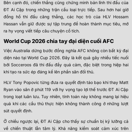
Bên cạnh đó, chiến thắng cũng chứng minh bản lĩnh thi đấu của
ĐT Ai Cập trong những trận cầu loại trực tiếp. Sau hơn hai giờ
đồng hồ thi đấu căng thẳng, các học trò của HLV Hossam
Hassan vẫn giữ được sự tập trung để hoàn thành mục tiêu, mở
ra hy vọng viết tiếp câu chuyện cổ tích.
World Cup 2026 chia tay đại diện cuối AFC
Việc Australia dừng bước đồng nghĩa AFC không còn bất kỳ đại
diện nào tại World Cup 2026. Đây là kết quả gây nhiều tiếc nuối
bởi Socceroos đã thi đấu đầy quả cảm, đặc biệt trong hiệp hai
khi tạo ra sức ép đáng kể lên phần sân đối thủ.
HLV Tony Popovic từng đưa ra quyết định táo bạo khi thay Matt
Ryan vào sân ở phút 119 với hy vọng tạo lợi thế trước ĐT Ai Cập
trong loạt luân lưu. Tuy nhiên, tính toán này không mang lại hiệu
quả khi các cầu thủ thực hiện không thành công ở những lượt
sút quyết định.
Ở chiều ngược lại, ĐT Ai Cập cho thấy sự chuẩn bị kỹ lưỡng cả
về chiến thuật lẫn tâm lý. Khả năng kiểm soát cảm xúc trên