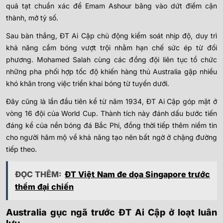
quả tạt chuẩn xác để Emam Ashour băng vào dứt điểm cận
thành, mở tỷ số.
Sau bàn thắng, ĐT Ai Cập chủ động kiểm soát nhịp độ, duy trì
khả năng cầm bóng vượt trội nhằm hạn chế sức ép từ đối
phương. Mohamed Salah cùng các đồng đội liên tục tổ chức
những pha phối hợp tốc độ khiến hàng thủ Australia gặp nhiều
khó khăn trong việc triển khai bóng từ tuyến dưới.
Đây cũng là lần đầu tiên kể từ năm 1934, ĐT Ai Cập góp mặt ở
vòng 16 đội của World Cup. Thành tích này đánh dấu bước tiến
đáng kể của nền bóng đá Bắc Phi, đồng thời tiếp thêm niềm tin
cho người hâm mộ về khả năng tạo nên bất ngờ ở chặng đường
tiếp theo.
ĐỌC THÊM:
ĐT Việt Nam đe dọa Singapore trước
thềm đại chiến
Australia gục ngã trước ĐT Ai Cập ở loạt luân