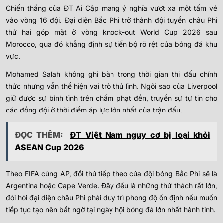
Chiến thắng của ĐT Ai Cập mang ý nghĩa vượt xa một tấm vé
vào vòng 16 đội. Đại diện Bắc Phi trở thành đội tuyển châu Phi
thứ hai góp mặt ở vòng knock-out World Cup 2026 sau
Morocco, qua đó khẳng định sự tiến bộ rõ rệt của bóng đá khu
vực.
Mohamed Salah không ghi bàn trong thời gian thi đấu chính
thức nhưng vẫn thể hiện vai trò thủ lĩnh. Ngôi sao của Liverpool
giữ được sự bình tĩnh trên chấm phạt đền, truyền sự tự tin cho
các đồng đội ở thời điểm áp lực lớn nhất của trận đấu.
ĐỌC THÊM:
ĐT Việt Nam nguy cơ bị loại khỏi
ASEAN Cup 2026
Theo FIFA cùng AP, đối thủ tiếp theo của đội bóng Bắc Phi sẽ là
Argentina hoặc Cape Verde. Đây đều là những thử thách rất lớn,
đòi hỏi đại diện châu Phi phải duy trì phong độ ổn định nếu muốn
tiếp tục tạo nên bất ngờ tại ngày hội bóng đá lớn nhất hành tinh.