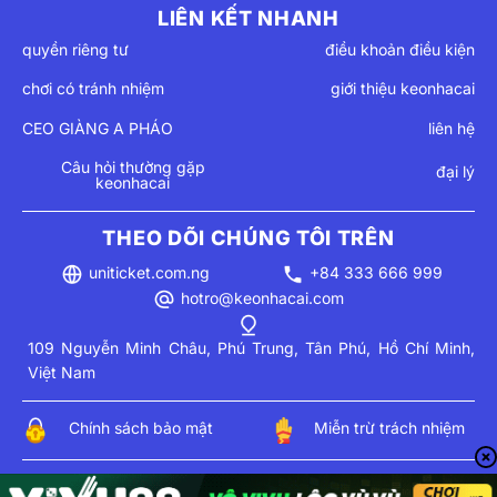
LIÊN KẾT NHANH
quyền riêng tư
điều khoản điều kiện
chơi có tránh nhiệm
giới thiệu keonhacai
CEO GIÀNG A PHÁO
liên hệ
Câu hỏi thường gặp
đại lý
keonhacai
THEO DÕI CHÚNG TÔI TRÊN
uniticket.com.ng
+84 333 666 999
hotro@keonhacai.com
109 Nguyễn Minh Châu, Phú Trung, Tân Phú, Hồ Chí Minh,
Việt Nam
Chính sách bảo mật
Miễn trừ trách nhiệm
© 2026 Bản quyền thuộc về
uniticket.com.ng