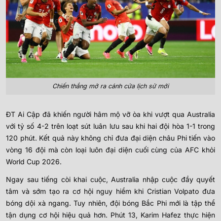
Chiến thắng mở ra cánh cửa lịch sử mới
ĐT Ai Cập đã khiến người hâm mộ vỡ òa khi vượt qua Australia
với tỷ số 4-2 trên loạt sút luân lưu sau khi hai đội hòa 1-1 trong
120 phút. Kết quả này không chỉ đưa đại diện châu Phi tiến vào
vòng 16 đội mà còn loại luôn đại diện cuối cùng của AFC khỏi
World Cup 2026.
Ngay sau tiếng còi khai cuộc, Australia nhập cuộc đầy quyết
tâm và sớm tạo ra cơ hội nguy hiểm khi Cristian Volpato đưa
bóng dội xà ngang. Tuy nhiên, đội bóng Bắc Phi mới là tập thể
tận dụng cơ hội hiệu quả hơn. Phút 13, Karim Hafez thực hiện