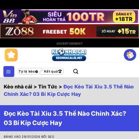
ADVERTISEMENT
Bỏ
qua
nội
dung
Tỷ lệ kèo
Kết quả
Kèo nhà cái
>
Tin Tức
>
Đọc Kèo Tài Xỉu 3.5 Thế Nào
Chính Xác? 03 Bí Kíp Cược Hay
Đọc Kèo Tài Xỉu 3.5 Thế Nào Chính Xác?
03 Bí Kíp Cược Hay
ĐĂNG VÀO
29/01/2026
BỞI
SEO