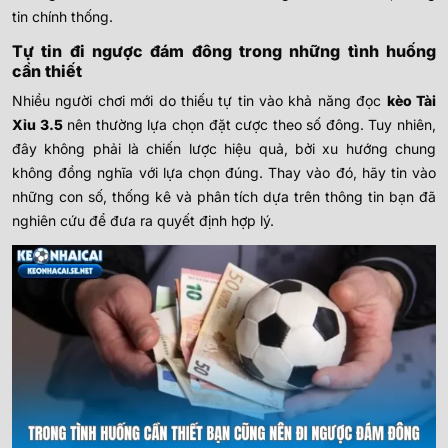
tin chính thống.
Tự tin đi ngược đám đông trong những tình huống
cần thiết
Nhiều người chơi mới do thiếu tự tin vào khả năng đọc
kèo Tài
Xỉu 3.5
nên thường lựa chọn đặt cược theo số đông. Tuy nhiên,
đây không phải là chiến lược hiệu quả, bởi xu hướng chung
không đồng nghĩa với lựa chọn đúng. Thay vào đó, hãy tin vào
những con số, thống kê và phân tích dựa trên thông tin bạn đã
nghiên cứu để đưa ra quyết định hợp lý.