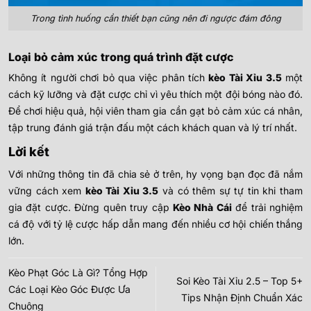
Trong tình huống cần thiết bạn cũng nên đi ngược đám đông
Loại bỏ cảm xúc trong quá trình đặt cược
Không ít người chơi bỏ qua việc phân tích
kèo Tài Xỉu 3.5
một
cách kỹ lưỡng và đặt cược chỉ vì yêu thích một đội bóng nào đó.
Để chơi hiệu quả, hội viên tham gia cần gạt bỏ cảm xúc cá nhân,
tập trung đánh giá trận đấu một cách khách quan và lý trí nhất.
Lời kết
Với những thông tin đã chia sẻ ở trên, hy vọng bạn đọc đã nắm
vững cách xem
kèo Tài Xỉu 3.5
và có thêm sự tự tin khi tham
gia đặt cược. Đừng quên truy cập
Kèo Nhà Cái
để trải nghiệm
cá độ với tỷ lệ cược hấp dẫn mang đến nhiều cơ hội chiến thắng
lớn.
Kèo Phạt Góc Là Gì? Tổng Hợp
Soi Kèo Tài Xỉu 2.5 – Top 5+
Các Loại Kèo Góc Được Ưa
Tips Nhận Định Chuẩn Xác
Chuộng