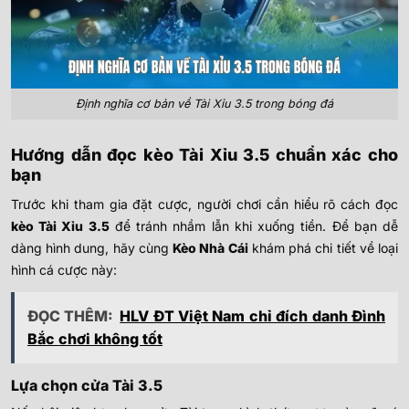
Định nghĩa cơ bản về Tài Xỉu 3.5 trong bóng đá
Hướng dẫn đọc kèo Tài Xỉu 3.5 chuẩn xác cho
bạn
Trước khi tham gia đặt cược, người chơi cần hiểu rõ cách đọc
kèo Tài Xỉu 3.5
để tránh nhầm lẫn khi xuống tiền. Để bạn dễ
dàng hình dung, hãy cùng
Kèo Nhà Cái
khám phá chi tiết về loại
hình cá cược này:
ĐỌC THÊM:
HLV ĐT Việt Nam chỉ đích danh Đình
Bắc chơi không tốt
Lựa chọn cửa Tài 3.5