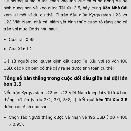
Để những ai mới bước chân vào lĩnh vực cá cược bóng đá dễ
hình dung hơn về kèo cược Tài Xỉu 3.5, hãy cùng
Kèo Nhà Cái
xem lại một ví dụ cụ thể. Ở trận đấu giữa Kyrgyzstan U23 vs
U23 Việt Nam, nhà cái niêm yết hình thức cược rõ ràng cho cả
trận với mức Odds như sau:
Cửa Tài: 0.95.
Cửa Xỉu: 1.2.
Giả sử người chơi quyết định đặt cược Tài Xỉu với số vốn 100
USD, các kịch bản có thể xảy ra sẽ được tính toán cụ thể:
Tổng số bàn thắng trong cuộc đối đầu giữa hai đội lớn
hơn 3.5
Nếu trận Kyrgyzstan U23 vs U23 Việt Nam khép lại với từ 4 bàn
thắng trở lên (ví dụ 2-2, 3-1, 3-2,…), kết quả
kèo Tài Xỉu 3.5
được xác định như sau:
Chọn Tài: Người thắng cược và nhận về 195 USD (100 + 100
× 0.95).