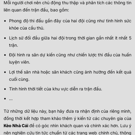
Mỗi người chơi nên chủ động thu thập và phân tích các thông tin
liên quan đến trận đấu, bao gồm:
Phong độ thi đấu gần đây của hai đội cũng như tình hình sức
khỏe của cầu thủ.
Lịch sử đối đầu giữa hai đội trong thời gian gần nhất ít nhất 5
trận.
Đội hình ra sân dự kiến cũng như chiến lược thi đấu của huấn
luyện viên.
Lợi thế sân nhà hoặc sân khách cũng ảnh hưởng đến kết quả
cuối cùng.
Tình hình thời tiết của khu vực diễn ra trận đấu.
…
Từ những dữ liệu này, bạn hãy đưa ra nhận định của riêng mình,
đồng thời kết hợp tham khảo thêm ý kiến từ các chuyên gia của
Kèo Nhà Cái
để có góc nhìn khách quan và chính xác hơn. Lưu ý
nên nghiên cứu tin tức chuẩn từ các trang web chính chủ, thông