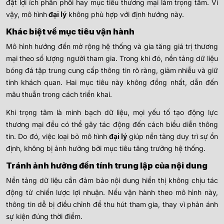
đặt lợi ích phân phối hay mục tiêu thương mại làm trọng tâm. Vì
vậy, mô hình
đại lý
không phù hợp với định hướng này.
Khác biệt về mục tiêu vận hành
Mô hình hướng đến mở rộng hệ thống và gia tăng giá trị thương
mại theo số lượng người tham gia. Trong khi đó, nền tảng dữ liệu
bóng đá tập trung cung cấp thông tin rõ ràng, giảm nhiễu và giữ
tính khách quan. Hai mục tiêu này không đồng nhất, dẫn đến
mâu thuẫn trong cách triển khai.
Khi trọng tâm là minh bạch dữ liệu, mọi yếu tố tạo động lực
thương mại đều có thể gây tác động đến cách biểu diễn thông
tin. Do đó, việc loại bỏ mô hình
đại lý
giúp nền tảng duy trì sự ổn
định, không bị ảnh hưởng bởi mục tiêu tăng trưởng hệ thống.
Tránh ảnh hưởng đến tính trung lập của nội dung
Nền tảng dữ liệu cần đảm bảo nội dung hiển thị không chịu tác
động từ chiến lược lợi nhuận. Nếu vận hành theo mô hình này,
thông tin dễ bị điều chỉnh để thu hút tham gia, thay vì phản ánh
sự kiện đúng thời điểm.