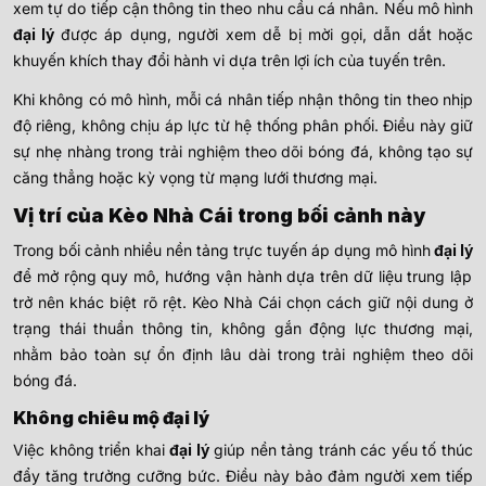
xem tự do tiếp cận thông tin theo nhu cầu cá nhân. Nếu mô hình
đại lý
được áp dụng, người xem dễ bị mời gọi, dẫn dắt hoặc
khuyến khích thay đổi hành vi dựa trên lợi ích của tuyến trên.
Khi không có mô hình, mỗi cá nhân tiếp nhận thông tin theo nhịp
độ riêng, không chịu áp lực từ hệ thống phân phối. Điều này giữ
sự nhẹ nhàng trong trải nghiệm theo dõi bóng đá, không tạo sự
căng thẳng hoặc kỳ vọng từ mạng lưới thương mại.
Vị trí của Kèo Nhà Cái trong bối cảnh này
Trong bối cảnh nhiều nền tảng trực tuyến áp dụng mô hình
đại lý
để mở rộng quy mô, hướng vận hành dựa trên dữ liệu trung lập
trở nên khác biệt rõ rệt. Kèo Nhà Cái chọn cách giữ nội dung ở
trạng thái thuần thông tin, không gắn động lực thương mại,
nhằm bảo toàn sự ổn định lâu dài trong trải nghiệm theo dõi
bóng đá.
Không chiêu mộ đại lý
Việc không triển khai
đại lý
giúp nền tảng tránh các yếu tố thúc
đẩy tăng trưởng cưỡng bức. Điều này bảo đảm người xem tiếp