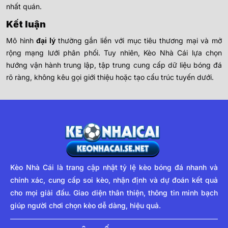
nhất quán.
Kết luận
Mô hình
đại lý
thường gắn liền với mục tiêu thương mại và mở
rộng mạng lưới phân phối. Tuy nhiên, Kèo Nhà Cái lựa chọn
hướng vận hành trung lập, tập trung cung cấp dữ liệu bóng đá
rõ ràng, không kêu gọi giới thiệu hoặc tạo cấu trúc tuyến dưới.
Kèo Nhà Cái
là trang cập nhật tỷ lệ kèo bóng đá nhanh và
chính xác, cung cấp soi kèo, nhận định và dự đoán kết quả
cho mọi giải đấu. Giao diện thân thiện, thông tin minh bạch
giúp người chơi chọn kèo dễ dàng, hiệu quả.