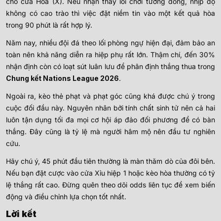
cho cửa Hòa (X). Nếu nhận thấy lối chơi tương đồng, nhịp độ
không có cao trào thì việc đặt niềm tin vào một kết quả hòa
trong 90 phút là rất hợp lý.
Năm nay, nhiều đội đá theo lối phòng ngự hiện đại, đảm bảo an
toàn nên khả năng diễn ra hiệp phụ rất lớn. Thậm chí, đến 30%
nhận định còn có loạt sút luân lưu để phân định thắng thua trong
Chung kết Nations League 2026
.
Ngoài ra, kèo thẻ phạt và phạt góc cũng khá được chú ý trong
cuộc đối đầu này. Nguyên nhân bởi tính chất sinh tử nên cả hai
luôn tận dụng tối đa mọi cơ hội áp đảo đối phương để có bàn
thắng. Đây cũng là tỷ lệ mà người hâm mộ nên đầu tư nghiên
cứu.
Hãy chú ý, 45 phút đầu tiên thường là màn thăm dò của đôi bên.
Nếu bạn đặt cược vào cửa Xỉu hiệp 1 hoặc kèo hòa thường có tỷ
lệ thắng rất cao. Đừng quên theo dõi odds liên tục để xem biến
động và điều chỉnh lựa chọn tốt nhất.
Lời kết