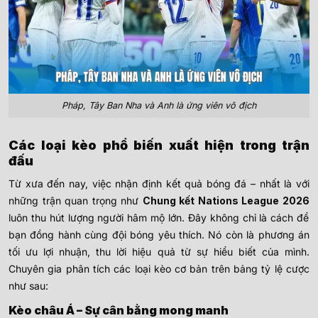
Pháp, Tây Ban Nha và Anh là ứng viên vô địch
Các loại kèo phổ biến xuất hiện trong trận
đấu
Từ xưa đến nay, việc nhận định kết quả bóng đá – nhất là với
những trận quan trọng như
Chung kết Nations League 2026
luôn thu hút lượng người hâm mộ lớn. Đây không chỉ là cách để
bạn đồng hành cùng đội bóng yêu thích. Nó còn là phương án
tối ưu lợi nhuận, thu lời hiệu quả từ sự hiểu biết của mình.
Chuyên gia phân tích các loại kèo cơ bản trên bảng tỷ lệ cược
như sau:
Kèo châu Á – Sự cân bằng mong manh