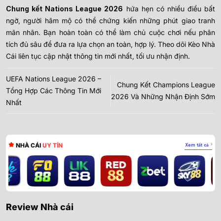
Chung kết Nations League 2026
hứa hẹn có nhiều điều bất
ngờ, người hâm mộ có thể chứng kiến những phút giao tranh
mãn nhãn. Bạn hoàn toàn có thể làm chủ cuộc chơi nếu phân
tích đủ sâu để đưa ra lựa chọn an toàn, hợp lý. Theo dõi Kèo Nhà
Cái liên tục cập nhật thông tin mới nhất, tối ưu nhận định.
UEFA Nations League 2026 –
Chung Kết Champions League
Tổng Hợp Các Thông Tin Mới
2026 Và Những Nhận Định Sớm
Nhất
NHÀ CÁI
UY TÍN
Xem tất cả
Review Nhà cái