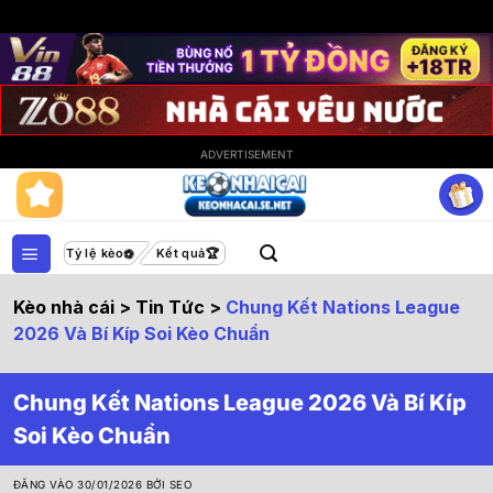
ADVERTISEMENT
Bỏ
qua
nội
dung
Tỷ lệ kèo
Kết quả
Kèo nhà cái
>
Tin Tức
>
Chung Kết Nations League
2026 Và Bí Kíp Soi Kèo Chuẩn
Chung Kết Nations League 2026 Và Bí Kíp
Soi Kèo Chuẩn
ĐĂNG VÀO
30/01/2026
BỞI
SEO