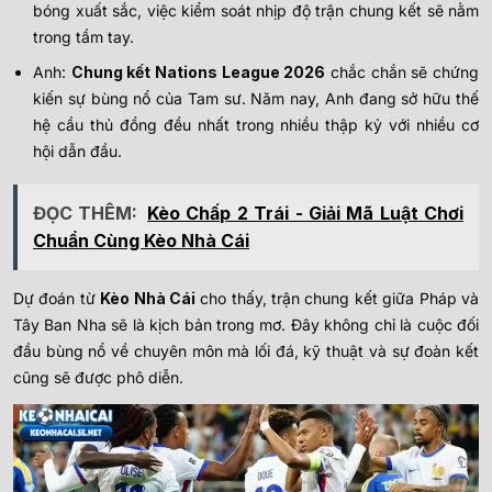
bóng xuất sắc, việc kiểm soát nhịp độ trận chung kết sẽ nằm
trong tầm tay.
Anh:
Chung kết Nations League 2026
chắc chắn sẽ chứng
kiến sự bùng nổ của Tam sư. Năm nay, Anh đang sở hữu thế
hệ cầu thủ đồng đều nhất trong nhiều thập kỷ với nhiều cơ
hội dẫn đầu.
ĐỌC THÊM:
Kèo Chấp 2 Trái - Giải Mã Luật Chơi
Chuẩn Cùng Kèo Nhà Cái
Dự đoán từ
Kèo Nhà Cái
cho thấy, trận chung kết giữa Pháp và
Tây Ban Nha sẽ là kịch bản trong mơ. Đây không chỉ là cuộc đối
đầu bùng nổ về chuyên môn mà lối đá, kỹ thuật và sự đoàn kết
cũng sẽ được phô diễn.