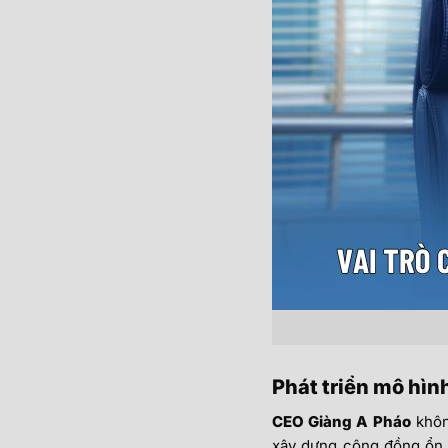
Phát triển mô hìn
CEO Giàng A Pháo
khôn
xây dựng cộng đồng ổn đ