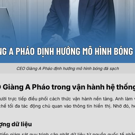
CEO Giàng A Pháo định hướng mô hình bóng đá sạch
O Giàng A Pháo trong vận hành hệ thốn
gười trực tiếp điều phối cách thức vận hành nền tảng. Anh làm
chế tối đa tác động chủ quan vào thông tin hiển thị. Nhờ đó, h
ợng dữ liệu
tiếp giám sát quy trình cập nhật dữ liệu từ nguồn quốc tế nh