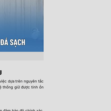
g
 việc dựa trên nguyên tắc
ệ thống giữ được tính ổn
ằm đảm bảo độ chính xác.