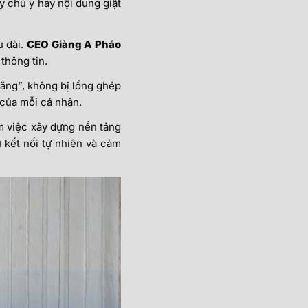
y chú ý hay nội dung giật
u dài.
CEO Giàng A Pháo
 thông tin.
hẳng”, không bị lồng ghép
 của mỗi cá nhân.
 việc xây dựng nền tảng
ự kết nối tự nhiên và cảm