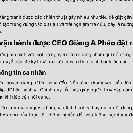
tảng tránh được các chiến thuật gây nhiễu như tiêu đề giật gân
ó tập trung đúng vào dữ liệu và trải nghiệm tra cứu, đây là hướ
n.
vận hành được CEO Giàng A Pháo đặt r
ựng mô hình với một bộ nguyên tắc rõ ràng nhằm giữ nền tảng ổ
 quyết vấn đề kỹ thuật mà còn duy trì tính minh bạch lâu dài.
ông tin cá nhân
iên quyền riêng tư lên hàng đầu. Nền tảng không yêu cầu đăn
ập dữ liệu hành vi. Chính quy tắc này giúp người truy cập cảm
n khi tiếp cận nội dung.
liệu còn giảm nguy cơ bị phân tích hành vi hay gợi ý nội dung
theo nhu cầu thực tế, không bị dẫn dắt vào luồng nội dung đ