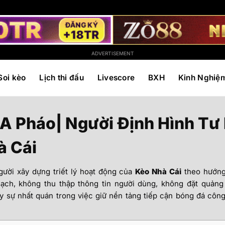
ADVERTISEMENT
Soi kèo
Lịch thi đấu
Livescore
BXH
Kinh Nghiệ
A Pháo| Người Định Hình Tư
à Cái
gười xây dựng triết lý hoạt động của
Kèo Nhà Cái
theo hướng 
sạch, không thu thập thông tin người dùng, không đặt quảng
 sự nhất quán trong việc giữ nền tảng tiếp cận bóng đá côn