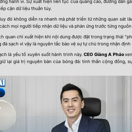
ng hành vi. Sự xuất hiện liên tục của quảng cáo, đường dẫn gâ
iếp cận dữ liệu thuần túy.
duy đó không diễn ra nhanh mà phát triển từ những quan sát lâ
 cách mọi người tiếp nhận dữ liệu và phản ứng trước từng nguồn
h quan chỉ xuất hiện khi nội dung được đặt trong trạng thái “p
ng đá sạch vì vậy là nguyên tắc bảo vệ sự tự chủ trong nhận định
ạch là yếu tố xuyên suốt hành trình này.
CEO Giàng A Pháo
xem
iữ lại giá trị nguyên bản của bóng đá: tinh thần cộng đồng, s