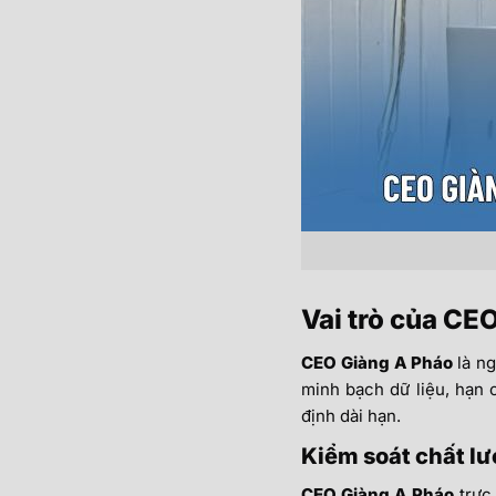
Vai trò của CE
CEO Giàng A Pháo
là n
minh bạch dữ liệu, hạn 
định dài hạn.
Kiểm soát chất lư
CEO Giàng A Pháo
trực 