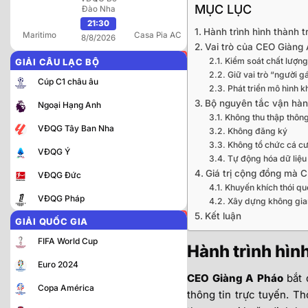
MỤC LỤC
Đào Nha
21:30
Hành trình hình thành 
Maritimo
Casa Pia AC
8/8/2026
Vai trò của CEO Giàng
Kiểm soát chất lượng
GIẢI CÂU LẠC BỘ
Giữ vai trò “người 
Cúp C1 châu âu
Phát triển mô hình k
Bộ nguyên tắc vận hàn
Ngoại Hạng Anh
Không thu thập thông
VĐQG Tây Ban Nha
Không đăng ký
Không tổ chức cá cượ
VĐQG Ý
Tự động hóa dữ liệu
Giá trị cộng đồng mà
VĐQG Đức
Khuyến khích thói que
VĐQG Pháp
Xây dựng không gia
Kết luận
GIẢI QUỐC GIA
FIFA World Cup
Hành trình hìn
Euro 2024
CEO Giàng A Pháo
bắt 
Copa América
thông tin trực tuyến. T