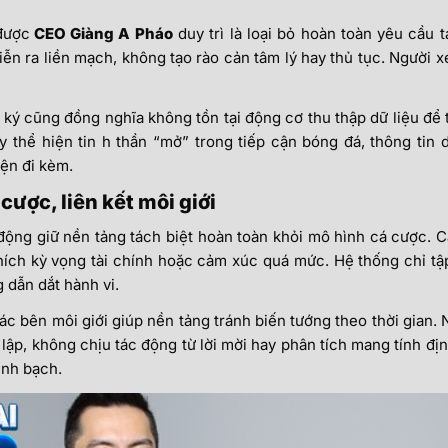
được
CEO Giàng A Pháo
duy trì là loại bỏ hoàn toàn yêu cầu 
diễn ra liền mạch, không tạo rào cản tâm lý hay thủ tục. Người x
 ký cũng đồng nghĩa không tồn tại động cơ thu thập dữ liệu để 
ày thể hiện tin h thần “mở” trong tiếp cận bóng đá, thông ti
iện đi kèm.
cược, liên kết môi giới
động giữ nền tảng tách biệt hoàn toàn khỏi mô hình cá cược. C
thích kỳ vọng tài chính hoặc cảm xúc quá mức. Hệ thống chỉ tập
 dẫn dắt hành vi.
các bên môi giới giúp nền tảng tránh biến tướng theo thời gian.
g lập, không chịu tác động từ lời mời hay phân tích mang tính đị
inh bạch.