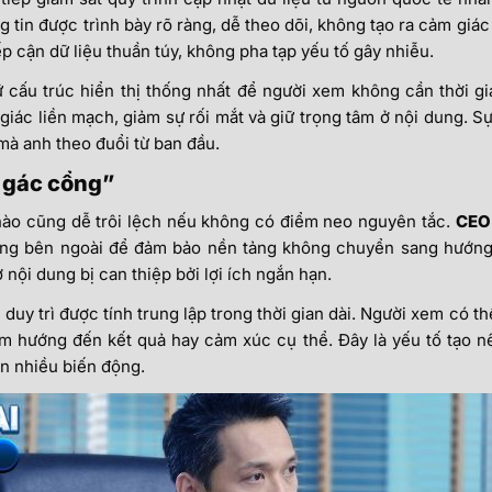
 tin được trình bày rõ ràng, dễ theo dõi, không tạo ra cảm giác
ếp cận dữ liệu thuần túy, không pha tạp yếu tố gây nhiễu.
iữ cấu trúc hiển thị thống nhất để người xem không cần thời gi
giác liền mạch, giảm sự rối mắt và giữ trọng tâm ở nội dung. S
 mà anh theo đuổi từ ban đầu.
i gác cổng”
 nào cũng dễ trôi lệch nếu không có điểm neo nguyên tắc.
CEO
ường bên ngoài để đảm bảo nền tảng không chuyển sang hướng
nội dung bị can thiệp bởi lợi ích ngắn hạn.
 duy trì được tính trung lập trong thời gian dài. Người xem có th
m hướng đến kết quả hay cảm xúc cụ thể. Đây là yếu tố tạo nê
ến nhiều biến động.