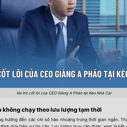
Vai trò cốt lõi của CEO Giàng A Pháo tại Kèo Nhà Cái
h không chạy theo lưu lượng tạm thời
g hướng đến các chỉ số hào nhoáng trong thời gian ngắn. Tha
ịnh dựa trên sự tin cậy. Lưu lượng truy cập được xem là kết 