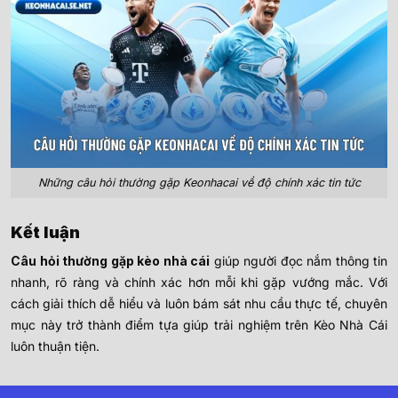
Những câu hỏi thường gặp Keonhacai về độ chính xác tin tức
Kết luận
Câu hỏi thường gặp kèo nhà cái
giúp người đọc nắm thông tin
nhanh, rõ ràng và chính xác hơn mỗi khi gặp vướng mắc. Với
cách giải thích dễ hiểu và luôn bám sát nhu cầu thực tế, chuyên
mục này trở thành điểm tựa giúp trải nghiệm trên Kèo Nhà Cái
luôn thuận tiện.