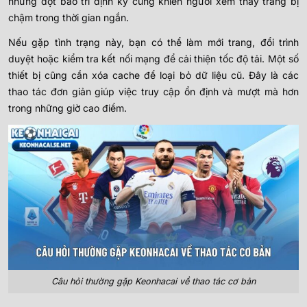
những đợt bảo trì định kỳ cũng khiến người xem thấy trang bị
chậm trong thời gian ngắn.
Nếu gặp tình trạng này, bạn có thể làm mới trang, đổi trình
duyệt hoặc kiểm tra kết nối mạng để cải thiện tốc độ tải. Một số
thiết bị cũng cần xóa cache để loại bỏ dữ liệu cũ. Đây là các
thao tác đơn giản giúp việc truy cập ổn định và mượt mà hơn
trong những giờ cao điểm.
Câu hỏi thường gặp Keonhacai về thao tác cơ bản