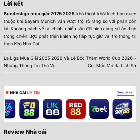
Lời kết
Bundesliga mùa giải 2025 2026
khó thoát khỏi kịch bản quen
thuộc khi Bayern Munich vẫn vượt trội rõ ràng so với phần còn
lại. Khoảng cách về tài chính, chiều sâu đội hình cùng sự ổn định
trong chiến lược phát triển khiến họ tiếp tục giữ vai trò thống trị
theo Kèo Nhà Cái.
La Liga Mùa Giải 2025 2026 Và
Lễ Bốc Thăm World Cup 2026 –
Những Thông Tin Thú Vị
Cột Mốc Mở Ra Lịch Sử
NHÀ CÁI
UY TÍN
Xem tất cả
Review Nhà cái