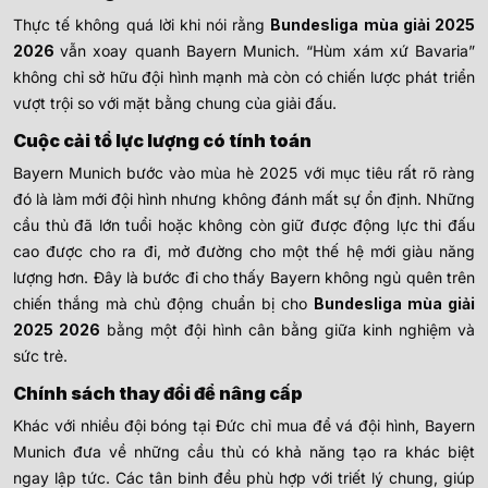
Thực tế không quá lời khi nói rằng
Bundesliga mùa giải 2025
2026
vẫn xoay quanh Bayern Munich. “Hùm xám xứ Bavaria”
không chỉ sở hữu đội hình mạnh mà còn có chiến lược phát triển
vượt trội so với mặt bằng chung của giải đấu.
Cuộc cải tổ lực lượng có tính toán
Bayern Munich bước vào mùa hè 2025 với mục tiêu rất rõ ràng
đó là làm mới đội hình nhưng không đánh mất sự ổn định. Những
cầu thủ đã lớn tuổi hoặc không còn giữ được động lực thi đấu
cao được cho ra đi, mở đường cho một thế hệ mới giàu năng
lượng hơn. Đây là bước đi cho thấy Bayern không ngủ quên trên
chiến thắng mà chủ động chuẩn bị cho
Bundesliga mùa giải
2025 2026
bằng một đội hình cân bằng giữa kinh nghiệm và
sức trẻ.
Chính sách thay đổi để nâng cấp
Khác với nhiều đội bóng tại Đức chỉ mua để vá đội hình, Bayern
Munich đưa về những cầu thủ có khả năng tạo ra khác biệt
ngay lập tức. Các tân binh đều phù hợp với triết lý chung, giúp