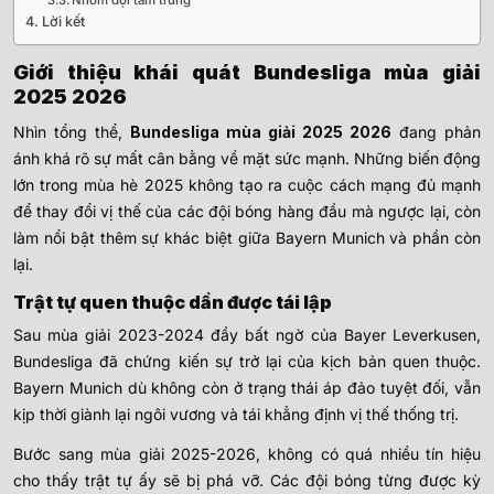
Nhóm đội tầm trung
Lời kết
Giới thiệu khái quát Bundesliga mùa giải
2025 2026
Nhìn tổng thể,
Bundesliga mùa giải 2025 2026
đang phản
ánh khá rõ sự mất cân bằng về mặt sức mạnh. Những biến động
lớn trong mùa hè 2025 không tạo ra cuộc cách mạng đủ mạnh
để thay đổi vị thế của các đội bóng hàng đầu mà ngược lại, còn
làm nổi bật thêm sự khác biệt giữa Bayern Munich và phần còn
lại.
Trật tự quen thuộc dần được tái lập
Sau mùa giải 2023-2024 đầy bất ngờ của Bayer Leverkusen,
Bundesliga đã chứng kiến sự trở lại của kịch bản quen thuộc.
Bayern Munich dù không còn ở trạng thái áp đảo tuyệt đối, vẫn
kịp thời giành lại ngôi vương và tái khẳng định vị thế thống trị.
Bước sang mùa giải 2025-2026, không có quá nhiều tín hiệu
cho thấy trật tự ấy sẽ bị phá vỡ. Các đội bóng từng được kỳ